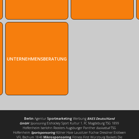
UNTERNEHMENSBERATUNG
Berlin
Agentur
Sportmarketing
Werbung
BAES Deutschland
GmbH
Sponsoring
Eishockey Sport Kultur 1. FC Magdeburg TSG 1899
Hoffenheim Iserlohn Roosters Augsburger Panther
Basketball
TSG
Hoffenheim
Sportsponsoring
Kölner Haie Lausitzer Füchse Dresdner Eislöwen
VFL Bochum 1848
Mikrosponsoring
Fitness First Würzburg Baskets Die