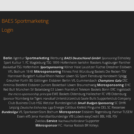
e
t
i
l
b
t
l
e
o
e
n
o
r
BAES Sportmarketing
k
Login
Berlin
Agentur
Sportmarketing
Werbung
BAES Deutschland GmbH
Sponsoring
Eishockey
Sport Kultur 1. FC Magdeburg TSG 1899 Hoffenheim Iserlohn Roosters Augsburger Panther
Basketball
TSG Hoffenheim
Sportsponsoring
Kölner Haie Lausitzer Füchse Dresdner Eislöwen
VFL Bochum 1848
Mikrosponsoring
Fitness First Würzburg Baskets Die Recken TSV
Hannover-Burgdorf
Fußball
Rhein-Neckar Löwen SG Sport Flensburg-Handewitt SpVgg
Greuther Fürth BG Göttingen Eisbären Berlin VfL Gummersbach
Champions Gala
DSC
Arminia Bielefeld Eisbären Juniors Basketball Löwen Braunschweig
Microsponsoring
EHC
Red Bull München SV Babelsberg 03 Löwen Frankfurt Telekom Baskets Bonn ERC Ingolstadt
the micro-sponsorship principle
EWE Baskets Oldenburg Hallescher FC VfB Oldenburg
Sponsor
Nürnberg Ice Tigers
Handball
Unterstützerclub Saale Bulls Supporterclub Company
Club Business Club HSG Wetzlar Bundesligaclub
Small Budget-Sponsoring
SC DHfK
Leipzig
Deutsche Eishockey Liga
Energie Cottbus Krefeld Pinguine DEL SC Riessersee
Bundesliga
VfL SparkassenStars Bochum
Microsponsor
Eisbären Regensburg
Partner
TUSEM
Essen elf5 Jena Handballbundesliga VfB Lübeck easyCredit BBL HBL FSV
Zwickau
Service
Nachwuchsförderer
Supporter
Mikrosponsor
F.C. Hansa Rostock BR Volleys