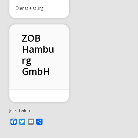
Dienstleistung
ZOB
Hambu
rg
GmbH
Jetzt teilen:
F
T
E
T
a
w
m
e
c
i
a
i