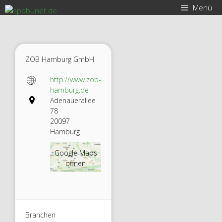
Zum
Menü
Inhalt
springen
ZOB Hamburg GmbH
http://www.zob-
hamburg.de
Adenauerallee
78
20097
Hamburg
Google Maps
öffnen
Branchen