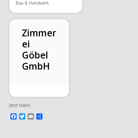
Bau & Handwerk
Zimmer
ei
Göbel
GmbH
Jetzt teilen:
F
T
E
T
a
w
m
e
c
i
a
i
e
t
i
l