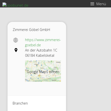
Zum
Menü
Inhalt
springen
Zimmerei Göbel GmbH
https://www.zimmerei-
goebel.de
An der Autobahn 1C
06184 Kabelsketal
Google Maps öffnen
Branchen