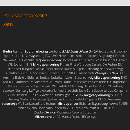
b
t
l
e
o
e
n
o
r
BAES Sportmarketing
k
Login
Berlin
Agentur
Sportmarketing
Werbung
BAES Deutschland GmbH
Sponsoring
Eishockey
Sport Kultur 1. FC Magdeburg TSG 1899 Hoffenheim Iserlohn Roosters Augsburger Panther
Basketball
TSG Hoffenheim
Sportsponsoring
Kölner Haie Lausitzer Füchse Dresdner Eislöwen
VFL Bochum 1848
Mikrosponsoring
Fitness First Würzburg Baskets Die Recken TSV
Hannover-Burgdorf
Fußball
Rhein-Neckar Löwen SG Sport Flensburg-Handewitt SpVgg
Greuther Fürth BG Göttingen Eisbären Berlin VfL Gummersbach
Champions Gala
DSC
Arminia Bielefeld Eisbären Juniors Basketball Löwen Braunschweig
Microsponsoring
EHC
Red Bull München SV Babelsberg 03 Löwen Frankfurt Telekom Baskets Bonn ERC Ingolstadt
the micro-sponsorship principle
EWE Baskets Oldenburg Hallescher FC VfB Oldenburg
Sponsor
Nürnberg Ice Tigers
Handball
Unterstützerclub Saale Bulls Supporterclub Company
Club Business Club HSG Wetzlar Bundesligaclub
Small Budget-Sponsoring
SC DHfK
Leipzig
Deutsche Eishockey Liga
Energie Cottbus Krefeld Pinguine DEL SC Riessersee
Bundesliga
VfL SparkassenStars Bochum
Microsponsor
Eisbären Regensburg
Partner
TUSEM
Essen elf5 Jena Handballbundesliga VfB Lübeck easyCredit BBL HBL FSV
Zwickau
Service
Nachwuchsförderer
Supporter
Mikrosponsor
F.C. Hansa Rostock BR Volleys