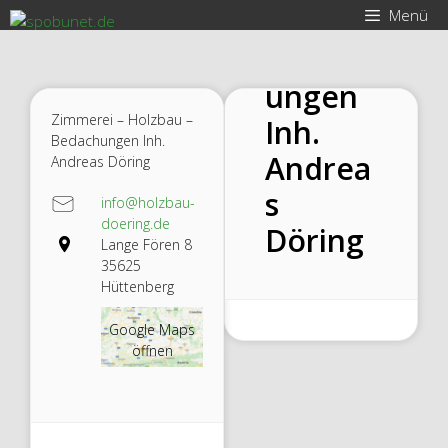
Zum
u –
Menü
Inhalt
Bedach
springen
ungen
Zimmerei – Holzbau –
Inh.
Bedachungen Inh.
Andrea
Andreas Döring
s
info@holzbau-
doering.de
Döring
Lange Fören 8
35625
Hüttenberg
Google Maps
öffnen