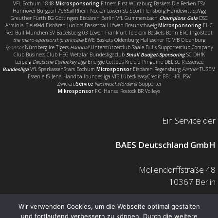
VFL Bochum 1848
Mikrosponsoring
Fitness First Würzburg Baskets Die Recken TSV
Hannover-Burgdorf
Fußball
Rhein-Neckar Löwen SG Sport Flensburg-Handewitt SpVgg
Greuther Fürth BG Göttingen Eisbären Berlin VfL Gummersbach
Champions Gala
DSC
Arminia Bielefeld Eisbären Juniors Basketball Löwen Braunschweig
Microsponsoring
EHC
Red Bull München SV Babelsberg 03 Löwen Frankfurt Telekom Baskets Bonn ERC Ingolstadt
the micro-sponsorship principle
EWE Baskets Oldenburg Hallescher FC VfB Oldenburg
Sponsor
Nürnberg Ice Tigers
Handball
Unterstützerclub Saale Bulls Supporterclub Company
Club Business Club HSG Wetzlar Bundesligaclub
Small Budget-Sponsoring
SC DHfK
Leipzig
Deutsche Eishockey Liga
Energie Cottbus Krefeld Pinguine DEL SC Riessersee
Bundesliga
VfL SparkassenStars Bochum
Microsponsor
Eisbären Regensburg
Partner
TUSEM
Essen elf5 Jena Handballbundesliga VfB Lübeck easyCredit BBL HBL FSV
Zwickau
Service
Nachwuchsförderer
Supporter
Mikrosponsor
F.C. Hansa Rostock BR Volleys
Ein Service der
BAES Deutschland GmbH
Möllendorffstraße 48
10367 Berlin
Mail: info@baes.de
Wir verwenden Cookies, um die Webseite optimal gestalten
und fortlaufend verbessern zu können. Durch die weitere