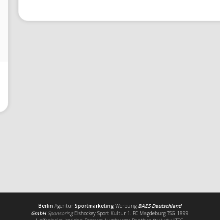
Berlin
Agentur
Sportmarketing
Werbung
BAES Deutschland
GmbH
Sponsoring
Eishockey Sport Kultur 1. FC Magdeburg TSG 1899