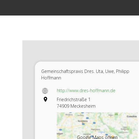
Zum
Inhalt
springen
Gemeinschaftspraxis Dres. Uta, Uwe, Philipp
Hoffmann
http://www.dres-hoffmann.de
Friedrichstraße 1
74909 Meckesheim
Google Maps öffnen