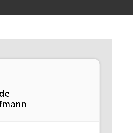
nde
ffmann