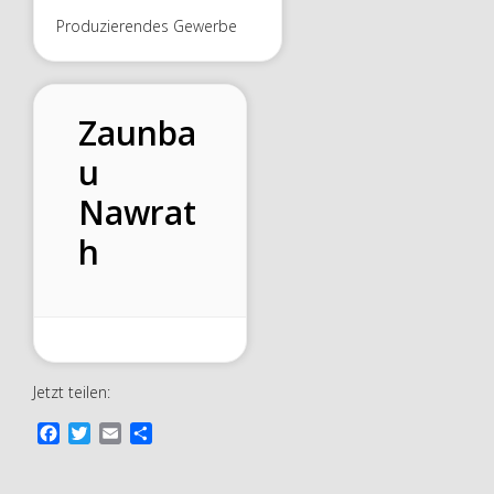
Produzierendes Gewerbe
Zaunba
u
Nawrat
h
Jetzt teilen:
F
T
E
T
a
w
m
e
c
i
a
i