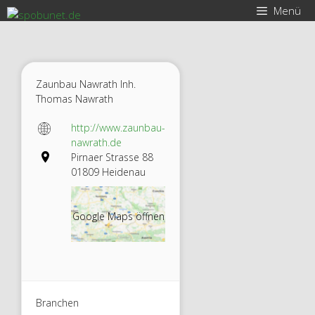
Zum
Menü
Inhalt
springen
Zaunbau Nawrath Inh.
Thomas Nawrath
http://www.zaunbau-
nawrath.de
Pirnaer Strasse 88
01809 Heidenau
Google Maps öffnen
Branchen