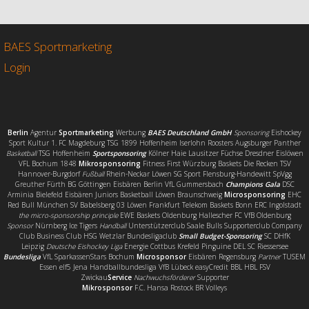
e
t
i
l
b
t
l
e
o
e
n
o
r
BAES Sportmarketing
k
Login
Berlin
Agentur
Sportmarketing
Werbung
BAES Deutschland GmbH
Sponsoring
Eishockey
Sport Kultur 1. FC Magdeburg TSG 1899 Hoffenheim Iserlohn Roosters Augsburger Panther
Basketball
TSG Hoffenheim
Sportsponsoring
Kölner Haie Lausitzer Füchse Dresdner Eislöwen
VFL Bochum 1848
Mikrosponsoring
Fitness First Würzburg Baskets Die Recken TSV
Hannover-Burgdorf
Fußball
Rhein-Neckar Löwen SG Sport Flensburg-Handewitt SpVgg
Greuther Fürth BG Göttingen Eisbären Berlin VfL Gummersbach
Champions Gala
DSC
Arminia Bielefeld Eisbären Juniors Basketball Löwen Braunschweig
Microsponsoring
EHC
Red Bull München SV Babelsberg 03 Löwen Frankfurt Telekom Baskets Bonn ERC Ingolstadt
the micro-sponsorship principle
EWE Baskets Oldenburg Hallescher FC VfB Oldenburg
Sponsor
Nürnberg Ice Tigers
Handball
Unterstützerclub Saale Bulls Supporterclub Company
Club Business Club HSG Wetzlar Bundesligaclub
Small Budget-Sponsoring
SC DHfK
Leipzig
Deutsche Eishockey Liga
Energie Cottbus Krefeld Pinguine DEL SC Riessersee
Bundesliga
VfL SparkassenStars Bochum
Microsponsor
Eisbären Regensburg
Partner
TUSEM
Essen elf5 Jena Handballbundesliga VfB Lübeck easyCredit BBL HBL FSV
Zwickau
Service
Nachwuchsförderer
Supporter
Mikrosponsor
F.C. Hansa Rostock BR Volleys