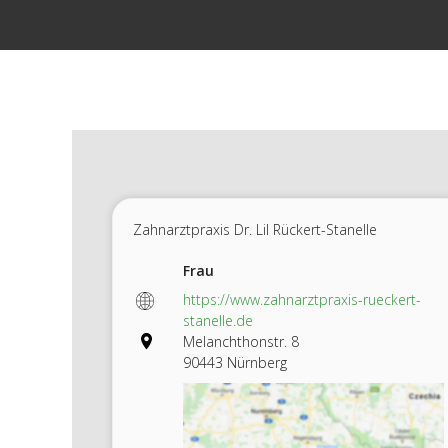
Zum
Inhalt
springen
Zahnarztpraxis Dr. Lil Rückert-Stanelle
Frau
https://www.zahnarztpraxis-rueckert-
stanelle.de
Melanchthonstr. 8
90443 Nürnberg