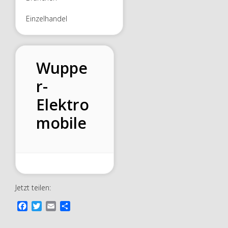
Einzelhandel
Wuppe
r-
Elektro
mobile
Jetzt teilen:
F
T
E
T
a
w
m
e
c
i
a
i