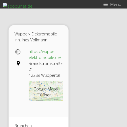
Zum
Menü
Inhalt
springen
Wupper- Elektromobile
Inh. Ines Vollmann
https://wupper-
elektromobile.de/
Brändströmstraße
21
42289 Wuppertal
Google Maps
öffnen
Branchen