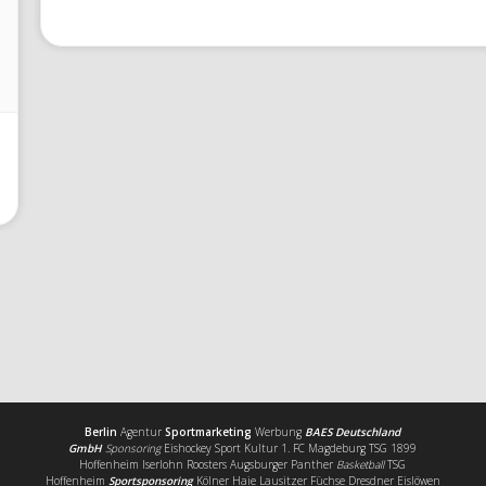
Berlin
Agentur
Sportmarketing
Werbung
BAES Deutschland
GmbH
Sponsoring
Eishockey Sport Kultur 1. FC Magdeburg TSG 1899
Hoffenheim Iserlohn Roosters Augsburger Panther
Basketball
TSG
Hoffenheim
Sportsponsoring
Kölner Haie Lausitzer Füchse Dresdner Eislöwen