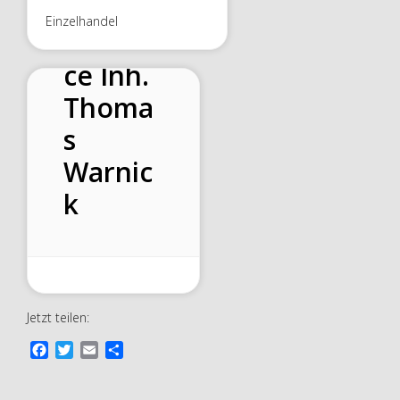
Tierfutt
Einzelhandel
erservi
ce Inh.
Thoma
s
Warnic
k
Jetzt teilen:
F
T
E
T
a
w
m
e
c
i
a
i