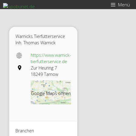
Zum
Menü
Inhalt
springen
Warnicks Tierfutterservice
Inh. Thomas Warnick
https://www.warnick-
tierfutterservice.de
Zur Heuring 7
18249 Tarnow
Google Maps öffnen
Warnic
ks
Branchen