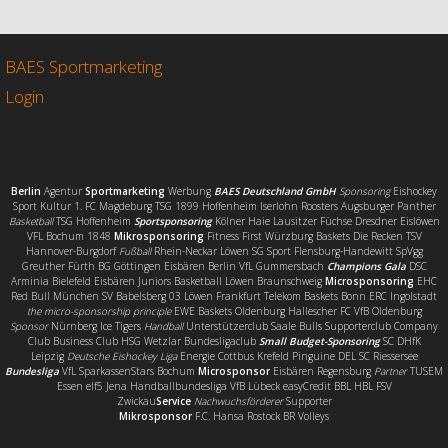
e
t
i
l
b
t
l
e
o
e
n
o
r
BAES Sportmarketing
k
Login
Berlin
Agentur
Sportmarketing
Werbung
BAES Deutschland GmbH
Sponsoring
Eishockey
Sport Kultur 1. FC Magdeburg TSG 1899 Hoffenheim Iserlohn Roosters Augsburger Panther
Basketball
TSG Hoffenheim
Sportsponsoring
Kölner Haie Lausitzer Füchse Dresdner Eislöwen
VFL Bochum 1848
Mikrosponsoring
Fitness First Würzburg Baskets Die Recken TSV
Hannover-Burgdorf
Fußball
Rhein-Neckar Löwen SG Sport Flensburg-Handewitt SpVgg
Greuther Fürth BG Göttingen Eisbären Berlin VfL Gummersbach
Champions Gala
DSC
Arminia Bielefeld Eisbären Juniors Basketball Löwen Braunschweig
Microsponsoring
EHC
Red Bull München SV Babelsberg 03 Löwen Frankfurt Telekom Baskets Bonn ERC Ingolstadt
the micro-sponsorship principle
EWE Baskets Oldenburg Hallescher FC VfB Oldenburg
Sponsor
Nürnberg Ice Tigers
Handball
Unterstützerclub Saale Bulls Supporterclub Company
Club Business Club HSG Wetzlar Bundesligaclub
Small Budget-Sponsoring
SC DHfK
Leipzig
Deutsche Eishockey Liga
Energie Cottbus Krefeld Pinguine DEL SC Riessersee
Bundesliga
VfL SparkassenStars Bochum
Microsponsor
Eisbären Regensburg
Partner
TUSEM
Essen elf5 Jena Handballbundesliga VfB Lübeck easyCredit BBL HBL FSV
Zwickau
Service
Nachwuchsförderer
Supporter
Mikrosponsor
F.C. Hansa Rostock BR Volleys