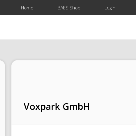
Home
BAES Shop
Login
Voxpark GmbH