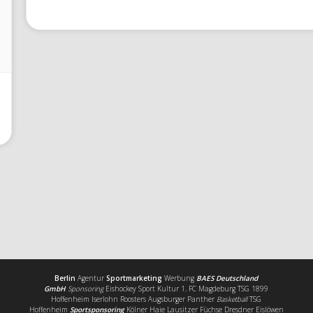
Berlin
Agentur
Sportmarketing
Werbung
BAES Deutschland
GmbH
Sponsoring
Eishockey Sport Kultur 1. FC Magdeburg TSG 1899
Hoffenheim Iserlohn Roosters Augsburger Panther
Basketball
TSG
Hoffenheim
Sportsponsoring
Kölner Haie Lausitzer Füchse Dresdner Eislöwen