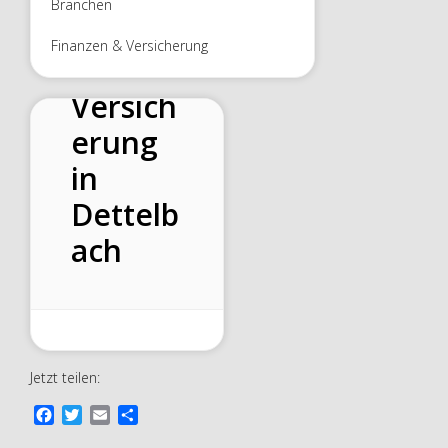
Branchen
Mannh
Finanzen & Versicherung
eimer
Versich
erung
in
Dettelb
ach
Jetzt teilen:
F
T
E
T
a
w
m
e