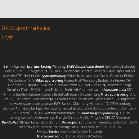
c
i
a
i
e
t
i
l
b
t
l
e
o
e
n
o
r
BAES Sportmarketing
k
Login
Berlin
Agentur
Sportmarketing
Werbung
BAES Deutschland GmbH
Sponsoring
Eishockey
Sport Kultur 1. FC Magdeburg TSG 1899 Hoffenheim Iserlohn Roosters Augsburger Panther
Basketball
TSG Hoffenheim
Sportsponsoring
Kölner Haie Lausitzer Füchse Dresdner Eislöwen
VFL Bochum 1848
Mikrosponsoring
Fitness First Würzburg Baskets Die Recken TSV
Hannover-Burgdorf
Fußball
Rhein-Neckar Löwen SG Sport Flensburg-Handewitt SpVgg
Greuther Fürth BG Göttingen Eisbären Berlin VfL Gummersbach
Champions Gala
DSC
Arminia Bielefeld Eisbären Juniors Basketball Löwen Braunschweig
Microsponsoring
EHC
Red Bull München SV Babelsberg 03 Löwen Frankfurt Telekom Baskets Bonn ERC Ingolstadt
the micro-sponsorship principle
EWE Baskets Oldenburg Hallescher FC VfB Oldenburg
Sponsor
Nürnberg Ice Tigers
Handball
Unterstützerclub Saale Bulls Supporterclub Company
Club Business Club HSG Wetzlar Bundesligaclub
Small Budget-Sponsoring
SC DHfK
Leipzig
Deutsche Eishockey Liga
Energie Cottbus Krefeld Pinguine DEL SC Riessersee
Bundesliga
VfL SparkassenStars Bochum
Microsponsor
Eisbären Regensburg
Partner
TUSEM
Essen elf5 Jena Handballbundesliga VfB Lübeck easyCredit BBL HBL FSV
Zwickau
Service
Nachwuchsförderer
Supporter
Mikrosponsor
F.C. Hansa Rostock BR Volleys