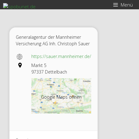
Zum
Menü
Inhalt
springen
Generalagentur der Mannheimer
Versicherung AG Inh. Christoph Sauer
https://sauer.mannheimer.de/
Markt 5
97337 Dettelbach
Christo
ph
Google Maps öffnen
Sauer –
Genera
lagentu
r der