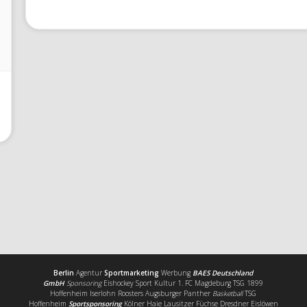
Berlin
Agentur
Sportmarketing
Werbung
BAES Deutschland
GmbH
Sponsoring
Eishockey Sport Kultur 1. FC Magdeburg TSG 1899
Hoffenheim Iserlohn Roosters Augsburger Panther
Basketball
TSG
Hoffenheim
Sportsponsoring
Kölner Haie Lausitzer Füchse Dresdner Eislöwen