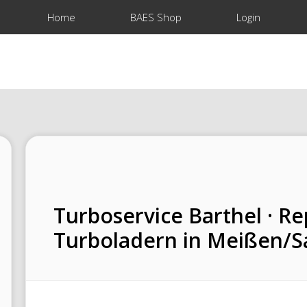
Home
BAES Shop
Login
Turboservice Barthel · R
Turboladern in Meißen/S