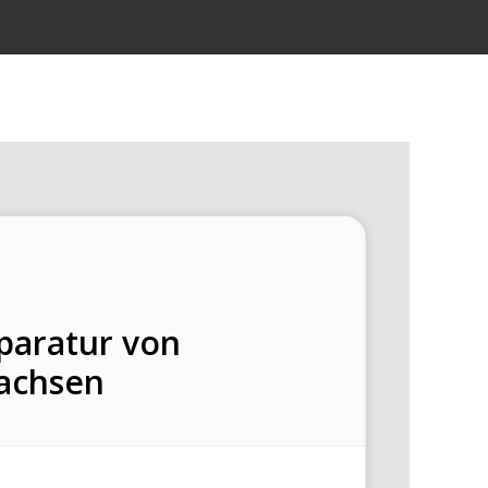
eparatur von
achsen