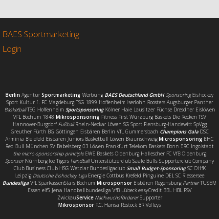
e
t
i
l
b
t
l
e
o
e
n
o
r
BAES Sportmarketing
k
Login
Berlin
Agentur
Sportmarketing
Werbung
BAES Deutschland GmbH
Sponsoring
Eishockey
Sport Kultur 1. FC Magdeburg TSG 1899 Hoffenheim Iserlohn Roosters Augsburger Panther
Basketball
TSG Hoffenheim
Sportsponsoring
Kölner Haie Lausitzer Füchse Dresdner Eislöwen
VFL Bochum 1848
Mikrosponsoring
Fitness First Würzburg Baskets Die Recken TSV
Hannover-Burgdorf
Fußball
Rhein-Neckar Löwen SG Sport Flensburg-Handewitt SpVgg
Greuther Fürth BG Göttingen Eisbären Berlin VfL Gummersbach
Champions Gala
DSC
Arminia Bielefeld Eisbären Juniors Basketball Löwen Braunschweig
Microsponsoring
EHC
Red Bull München SV Babelsberg 03 Löwen Frankfurt Telekom Baskets Bonn ERC Ingolstadt
the micro-sponsorship principle
EWE Baskets Oldenburg Hallescher FC VfB Oldenburg
Sponsor
Nürnberg Ice Tigers
Handball
Unterstützerclub Saale Bulls Supporterclub Company
Club Business Club HSG Wetzlar Bundesligaclub
Small Budget-Sponsoring
SC DHfK
Leipzig
Deutsche Eishockey Liga
Energie Cottbus Krefeld Pinguine DEL SC Riessersee
Bundesliga
VfL SparkassenStars Bochum
Microsponsor
Eisbären Regensburg
Partner
TUSEM
Essen elf5 Jena Handballbundesliga VfB Lübeck easyCredit BBL HBL FSV
Zwickau
Service
Nachwuchsförderer
Supporter
Mikrosponsor
F.C. Hansa Rostock BR Volleys