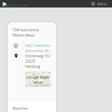
Zum
Menü
Inhalt
springen
TSM Autoservice
Markus Maue
http://www.tsm-
autoservice.de
Försterweg 152
22525
Hamburg
Google Maps
öffnen
Branchen