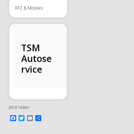
KFZ & Mobiles
TSM
Autose
rvice
Jetzt teilen:
F
T
E
T
a
w
m
e
c
i
a
i