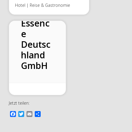
Hotel | Reise & Gastronomie
Travel
Essenc
e
Deutsc
hland
GmbH
Jetzt teilen:
F
T
E
T
a
w
m
e
c
i
a
i
e
t
i
l