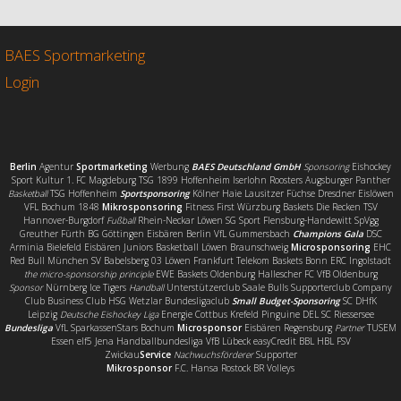
b
t
l
e
o
e
n
o
r
BAES Sportmarketing
k
Login
Berlin
Agentur
Sportmarketing
Werbung
BAES Deutschland GmbH
Sponsoring
Eishockey
Sport Kultur 1. FC Magdeburg TSG 1899 Hoffenheim Iserlohn Roosters Augsburger Panther
Basketball
TSG Hoffenheim
Sportsponsoring
Kölner Haie Lausitzer Füchse Dresdner Eislöwen
VFL Bochum 1848
Mikrosponsoring
Fitness First Würzburg Baskets Die Recken TSV
Hannover-Burgdorf
Fußball
Rhein-Neckar Löwen SG Sport Flensburg-Handewitt SpVgg
Greuther Fürth BG Göttingen Eisbären Berlin VfL Gummersbach
Champions Gala
DSC
Arminia Bielefeld Eisbären Juniors Basketball Löwen Braunschweig
Microsponsoring
EHC
Red Bull München SV Babelsberg 03 Löwen Frankfurt Telekom Baskets Bonn ERC Ingolstadt
the micro-sponsorship principle
EWE Baskets Oldenburg Hallescher FC VfB Oldenburg
Sponsor
Nürnberg Ice Tigers
Handball
Unterstützerclub Saale Bulls Supporterclub Company
Club Business Club HSG Wetzlar Bundesligaclub
Small Budget-Sponsoring
SC DHfK
Leipzig
Deutsche Eishockey Liga
Energie Cottbus Krefeld Pinguine DEL SC Riessersee
Bundesliga
VfL SparkassenStars Bochum
Microsponsor
Eisbären Regensburg
Partner
TUSEM
Essen elf5 Jena Handballbundesliga VfB Lübeck easyCredit BBL HBL FSV
Zwickau
Service
Nachwuchsförderer
Supporter
Mikrosponsor
F.C. Hansa Rostock BR Volleys