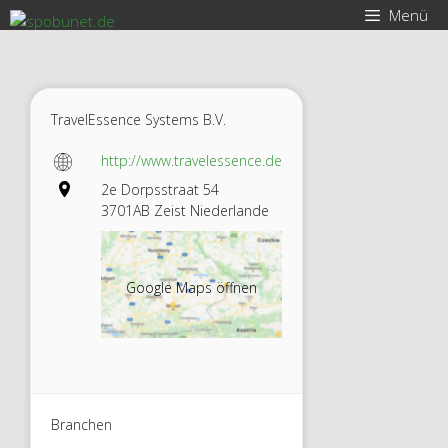
Zum
Menü
Inhalt
springen
TravelEssence Systems B.V.
http://www.travelessence.de
2e Dorpsstraat 54
3701AB Zeist Niederlande
Google Maps öffnen
Branchen