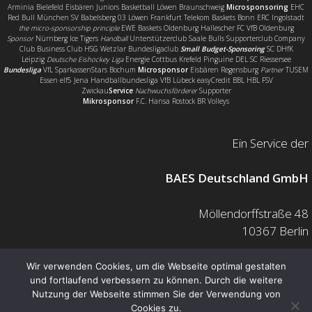
Arminia Bielefeld Eisbären Juniors Basketball Löwen Braunschweig
Microsponsoring
EHC
Red Bull München SV Babelsberg 03 Löwen Frankfurt Telekom Baskets Bonn ERC Ingolstadt
the micro-sponsorship principle
EWE Baskets Oldenburg Hallescher FC VfB Oldenburg
Sponsor
Nürnberg Ice Tigers
Handball
Unterstützerclub Saale Bulls Supporterclub Company
Club Business Club HSG Wetzlar Bundesligaclub
Small Budget-Sponsoring
SC DHfK
Leipzig
Deutsche Eishockey Liga
Energie Cottbus Krefeld Pinguine DEL SC Riessersee
Bundesliga
VfL SparkassenStars Bochum
Microsponsor
Eisbären Regensburg
Partner
TUSEM
Essen elf5 Jena Handballbundesliga VfB Lübeck easyCredit BBL HBL FSV
Zwickau
Service
Nachwuchsförderer
Supporter
Mikrosponsor
F.C. Hansa Rostock BR Volleys
Ein Service der
BAES Deutschland GmbH
Möllendorffstraße 48
10367 Berlin
Mail: info@baes.de
Wir verwenden Cookies, um die Webseite optimal gestalten
und fortlaufend verbessern zu können. Durch die weitere
Telefon: 030 200 7378 0
Nutzung der Webseite stimmen Sie der Verwendung von
Fax: 0800 880 1139 55
Cookies zu.