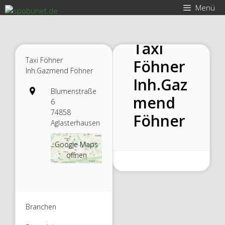
Zum
Menü
Inhalt
springen
Taxi
Taxi Föhner
Föhner
Inh.Gazmend Föhner
Inh.Gaz
Blumenstraße
mend
6
74858
Föhner
Aglasterhausen
Google Maps
öffnen
Branchen