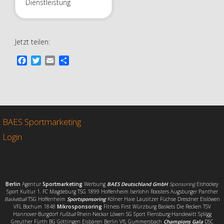
Dienstleistung
Jetzt teilen:
F
T
E
T
a
w
m
e
c
i
a
i
e
t
i
l
b
t
l
e
o
e
n
o
r
BAES Sportmarketing
k
Login
Berlin
Agentur
Sportmarketing
Werbung
BAES Deutschland GmbH
Sponsoring
Eishockey
Sport Kultur 1. FC Magdeburg TSG 1899 Hoffenheim Iserlohn Roosters Augsburger Panther
Basketball
TSG Hoffenheim
Sportsponsoring
Kölner Haie Lausitzer Füchse Dresdner Eislöwen
VFL Bochum 1848
Mikrosponsoring
Fitness First Würzburg Baskets Die Recken TSV
Hannover-Burgdorf
Fußball
Rhein-Neckar Löwen SG Sport Flensburg-Handewitt SpVgg
Greuther Fürth BG Göttingen Eisbären Berlin VfL Gummersbach
Champions Gala
DSC