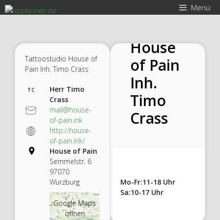
Zum
Tattoos
Menü
Inhalt
tudio
springen
House
Tattoostudio House of
of Pain
Pain Inh. Timo Crass
Inh.
Herr Timo
TC
Timo
Crass
mail@house-
Crass
of-pain.ink
http://house-
of-pain.ink/
House of Pain
Semmelstr. 6
97070
Würzburg
Mo-Fr:11-18 Uhr
Sa:10-17 Uhr
Google Maps
öffnen