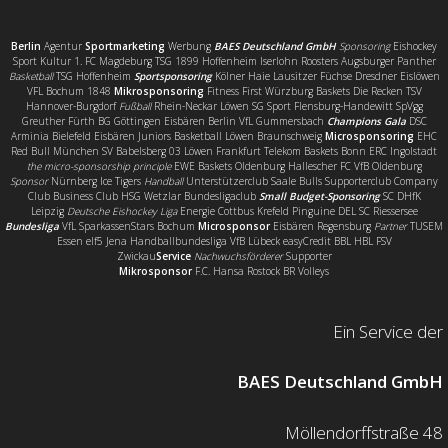
Berlin
Agentur
Sportmarketing
Werbung
BAES Deutschland GmbH
Sponsoring
Eishockey
Sport Kultur 1. FC Magdeburg TSG 1899 Hoffenheim Iserlohn Roosters Augsburger Panther
Basketball
TSG Hoffenheim
Sportsponsoring
Kölner Haie Lausitzer Füchse Dresdner Eislöwen
VFL Bochum 1848
Mikrosponsoring
Fitness First Würzburg Baskets Die Recken TSV
Hannover-Burgdorf
Fußball
Rhein-Neckar Löwen SG Sport Flensburg-Handewitt SpVgg
Greuther Fürth BG Göttingen Eisbären Berlin VfL Gummersbach
Champions Gala
DSC
Arminia Bielefeld Eisbären Juniors Basketball Löwen Braunschweig
Microsponsoring
EHC
Red Bull München SV Babelsberg 03 Löwen Frankfurt Telekom Baskets Bonn ERC Ingolstadt
the micro-sponsorship principle
EWE Baskets Oldenburg Hallescher FC VfB Oldenburg
Sponsor
Nürnberg Ice Tigers
Handball
Unterstützerclub Saale Bulls Supporterclub Company
Club Business Club HSG Wetzlar Bundesligaclub
Small Budget-Sponsoring
SC DHfK
Leipzig
Deutsche Eishockey Liga
Energie Cottbus Krefeld Pinguine DEL SC Riessersee
Bundesliga
VfL SparkassenStars Bochum
Microsponsor
Eisbären Regensburg
Partner
TUSEM
Essen elf5 Jena Handballbundesliga VfB Lübeck easyCredit BBL HBL FSV
Zwickau
Service
Nachwuchsförderer
Supporter
Mikrosponsor
F.C. Hansa Rostock BR Volleys
Ein Service der
BAES Deutschland GmbH
Möllendorffstraße 48