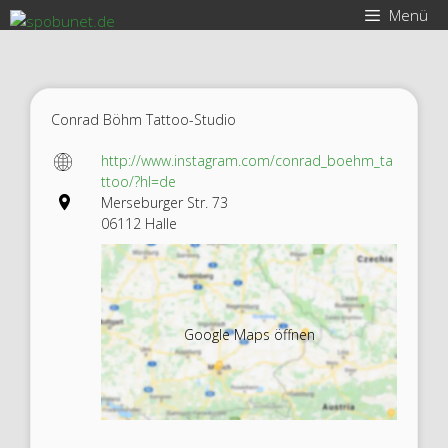
Zum
Menü
Inhalt
springen
Conrad Böhm Tattoo-Studio
http://www.instagram.com/conrad_boehm_ta
ttoo/?hl=de
Merseburger Str. 73
06112 Halle
Google Maps öffnen