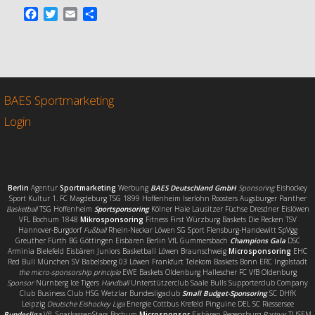
F
T
E
T
a
w
m
e
c
i
a
i
e
t
i
l
b
t
l
e
o
e
n
o
r
BAES Sportmarketing
k
Login
Berlin
Agentur
Sportmarketing
Werbung
BAES Deutschland GmbH
Sponsoring
Eishockey
Sport Kultur 1. FC Magdeburg TSG 1899 Hoffenheim Iserlohn Roosters Augsburger Panther
Basketball
TSG Hoffenheim
Sportsponsoring
Kölner Haie Lausitzer Füchse Dresdner Eislöwen
VFL Bochum 1848
Mikrosponsoring
Fitness First Würzburg Baskets Die Recken TSV
Hannover-Burgdorf
Fußball
Rhein-Neckar Löwen SG Sport Flensburg-Handewitt SpVgg
Greuther Fürth BG Göttingen Eisbären Berlin VfL Gummersbach
Champions Gala
DSC
Arminia Bielefeld Eisbären Juniors Basketball Löwen Braunschweig
Microsponsoring
EHC
Red Bull München SV Babelsberg 03 Löwen Frankfurt Telekom Baskets Bonn ERC Ingolstadt
the micro-sponsorship principle
EWE Baskets Oldenburg Hallescher FC VfB Oldenburg
Sponsor
Nürnberg Ice Tigers
Handball
Unterstützerclub Saale Bulls Supporterclub Company
Club Business Club HSG Wetzlar Bundesligaclub
Small Budget-Sponsoring
SC DHfK
Leipzig
Deutsche Eishockey Liga
Energie Cottbus Krefeld Pinguine DEL SC Riessersee
Bundesliga
VfL SparkassenStars Bochum
Microsponsor
Eisbären Regensburg
Partner
TUSEM