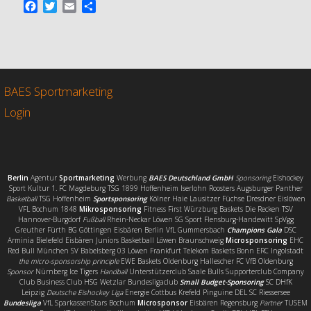
F
T
E
T
a
w
m
e
c
i
a
i
e
t
i
l
b
t
l
e
o
e
n
o
r
BAES Sportmarketing
k
Login
Berlin
Agentur
Sportmarketing
Werbung
BAES Deutschland GmbH
Sponsoring
Eishockey
Sport Kultur 1. FC Magdeburg TSG 1899 Hoffenheim Iserlohn Roosters Augsburger Panther
Basketball
TSG Hoffenheim
Sportsponsoring
Kölner Haie Lausitzer Füchse Dresdner Eislöwen
VFL Bochum 1848
Mikrosponsoring
Fitness First Würzburg Baskets Die Recken TSV
Hannover-Burgdorf
Fußball
Rhein-Neckar Löwen SG Sport Flensburg-Handewitt SpVgg
Greuther Fürth BG Göttingen Eisbären Berlin VfL Gummersbach
Champions Gala
DSC
Arminia Bielefeld Eisbären Juniors Basketball Löwen Braunschweig
Microsponsoring
EHC
Red Bull München SV Babelsberg 03 Löwen Frankfurt Telekom Baskets Bonn ERC Ingolstadt
the micro-sponsorship principle
EWE Baskets Oldenburg Hallescher FC VfB Oldenburg
Sponsor
Nürnberg Ice Tigers
Handball
Unterstützerclub Saale Bulls Supporterclub Company
Club Business Club HSG Wetzlar Bundesligaclub
Small Budget-Sponsoring
SC DHfK
Leipzig
Deutsche Eishockey Liga
Energie Cottbus Krefeld Pinguine DEL SC Riessersee
Bundesliga
VfL SparkassenStars Bochum
Microsponsor
Eisbären Regensburg
Partner
TUSEM