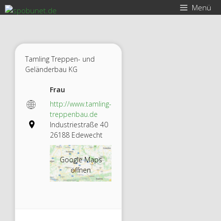
Zum
Menü
Inhalt
springen
Tamling Treppen- und
Geländerbau KG
Frau
http://www.tamling-
treppenbau.de
Industriestraße 40
26188 Edewecht
Google Maps
öffnen