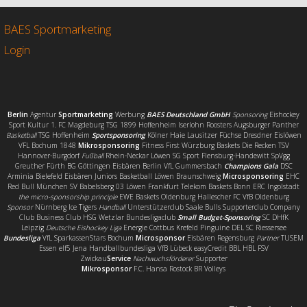
o
e
n
o
r
BAES Sportmarketing
k
Login
Berlin
Agentur
Sportmarketing
Werbung
BAES Deutschland GmbH
Sponsoring
Eishockey
Sport Kultur 1. FC Magdeburg TSG 1899 Hoffenheim Iserlohn Roosters Augsburger Panther
Basketball
TSG Hoffenheim
Sportsponsoring
Kölner Haie Lausitzer Füchse Dresdner Eislöwen
VFL Bochum 1848
Mikrosponsoring
Fitness First Würzburg Baskets Die Recken TSV
Hannover-Burgdorf
Fußball
Rhein-Neckar Löwen SG Sport Flensburg-Handewitt SpVgg
Greuther Fürth BG Göttingen Eisbären Berlin VfL Gummersbach
Champions Gala
DSC
Arminia Bielefeld Eisbären Juniors Basketball Löwen Braunschweig
Microsponsoring
EHC
Red Bull München SV Babelsberg 03 Löwen Frankfurt Telekom Baskets Bonn ERC Ingolstadt
the micro-sponsorship principle
EWE Baskets Oldenburg Hallescher FC VfB Oldenburg
Sponsor
Nürnberg Ice Tigers
Handball
Unterstützerclub Saale Bulls Supporterclub Company
Club Business Club HSG Wetzlar Bundesligaclub
Small Budget-Sponsoring
SC DHfK
Leipzig
Deutsche Eishockey Liga
Energie Cottbus Krefeld Pinguine DEL SC Riessersee
Bundesliga
VfL SparkassenStars Bochum
Microsponsor
Eisbären Regensburg
Partner
TUSEM
Essen elf5 Jena Handballbundesliga VfB Lübeck easyCredit BBL HBL FSV
Zwickau
Service
Nachwuchsförderer
Supporter
Mikrosponsor
F.C. Hansa Rostock BR Volleys