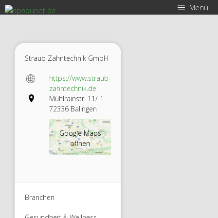
Zum
Menü
Inhalt
springen
Straub Zahntechnik GmbH
https://www.straub-
zahntechnik.de
Mühlrainstr. 11/ 1
72336 Balingen
Google Maps
öffnen
Branchen
Gesundheit & Wellness