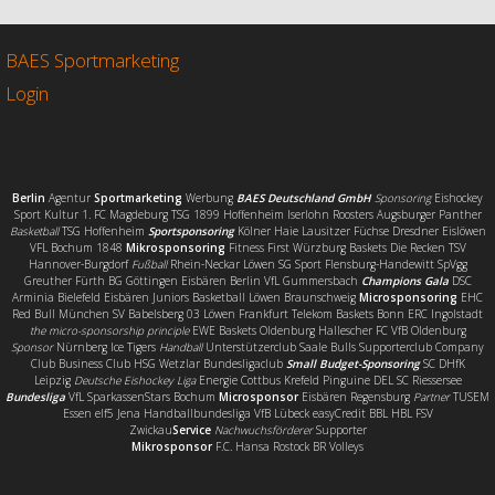
b
t
l
e
o
e
n
o
r
BAES Sportmarketing
k
Login
Berlin
Agentur
Sportmarketing
Werbung
BAES Deutschland GmbH
Sponsoring
Eishockey
Sport Kultur 1. FC Magdeburg TSG 1899 Hoffenheim Iserlohn Roosters Augsburger Panther
Basketball
TSG Hoffenheim
Sportsponsoring
Kölner Haie Lausitzer Füchse Dresdner Eislöwen
VFL Bochum 1848
Mikrosponsoring
Fitness First Würzburg Baskets Die Recken TSV
Hannover-Burgdorf
Fußball
Rhein-Neckar Löwen SG Sport Flensburg-Handewitt SpVgg
Greuther Fürth BG Göttingen Eisbären Berlin VfL Gummersbach
Champions Gala
DSC
Arminia Bielefeld Eisbären Juniors Basketball Löwen Braunschweig
Microsponsoring
EHC
Red Bull München SV Babelsberg 03 Löwen Frankfurt Telekom Baskets Bonn ERC Ingolstadt
the micro-sponsorship principle
EWE Baskets Oldenburg Hallescher FC VfB Oldenburg
Sponsor
Nürnberg Ice Tigers
Handball
Unterstützerclub Saale Bulls Supporterclub Company
Club Business Club HSG Wetzlar Bundesligaclub
Small Budget-Sponsoring
SC DHfK
Leipzig
Deutsche Eishockey Liga
Energie Cottbus Krefeld Pinguine DEL SC Riessersee
Bundesliga
VfL SparkassenStars Bochum
Microsponsor
Eisbären Regensburg
Partner
TUSEM
Essen elf5 Jena Handballbundesliga VfB Lübeck easyCredit BBL HBL FSV
Zwickau
Service
Nachwuchsförderer
Supporter
Mikrosponsor
F.C. Hansa Rostock BR Volleys