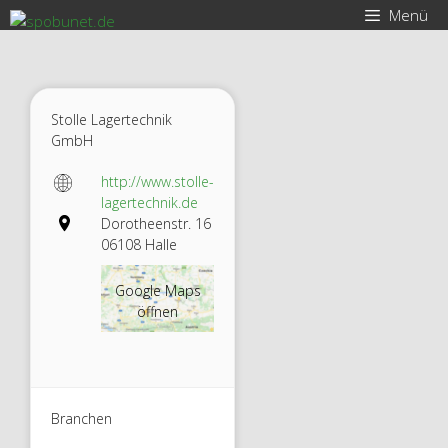
Zum
Menü
Inhalt
springen
Stolle Lagertechnik
GmbH
http://www.stolle-
lagertechnik.de
Dorotheenstr. 16
06108 Halle
Google Maps
öffnen
Branchen