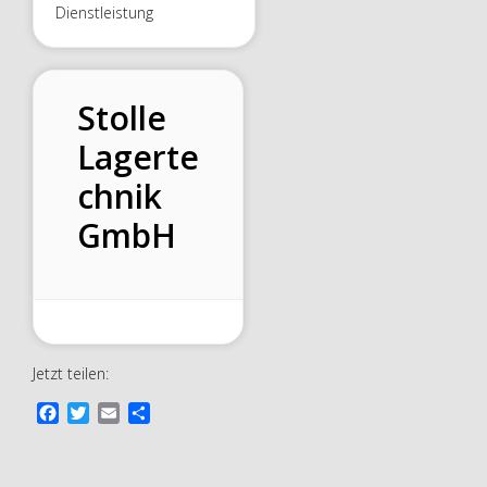
Dienstleistung
Stolle
Lagerte
chnik
GmbH
Jetzt teilen:
F
T
E
T
a
w
m
e
c
i
a
i
e
t
i
l