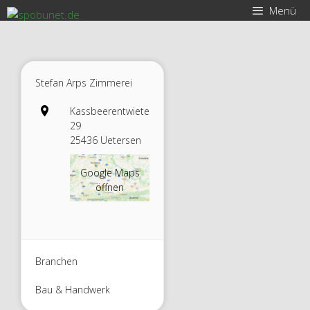
Zum
Menü
Inhalt
springen
Stefan Arps Zimmerei
Kassbeerentwiete
29
25436 Uetersen
Google Maps
öffnen
Branchen
Bau & Handwerk
Stefan