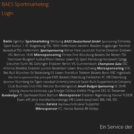
o
r
BAES Sportmarketing
k
Login
Berlin
Agentur
Sportmarketing
Werbung
BAES Deutschland GmbH
Sponsoring
Eishockey
Sport Kultur 1. FC Magdeburg TSG 1899 Hoffenheim Iserlohn Roosters Augsburger Panther
Basketball
TSG Hoffenheim
Sportsponsoring
Kölner Haie Lausitzer Füchse Dresdner Eislöwen
VFL Bochum 1848
Mikrosponsoring
Fitness First Würzburg Baskets Die Recken TSV
Hannover-Burgdorf
Fußball
Rhein-Neckar Löwen SG Sport Flensburg-Handewitt SpVgg
Greuther Fürth BG Göttingen Eisbären Berlin VfL Gummersbach
Champions Gala
DSC
Arminia Bielefeld Eisbären Juniors Basketball Löwen Braunschweig
Microsponsoring
EHC
Red Bull München SV Babelsberg 03 Löwen Frankfurt Telekom Baskets Bonn ERC Ingolstadt
the micro-sponsorship principle
EWE Baskets Oldenburg Hallescher FC VfB Oldenburg
Sponsor
Nürnberg Ice Tigers
Handball
Unterstützerclub Saale Bulls Supporterclub Company
Club Business Club HSG Wetzlar Bundesligaclub
Small Budget-Sponsoring
SC DHfK
Leipzig
Deutsche Eishockey Liga
Energie Cottbus Krefeld Pinguine DEL SC Riessersee
Bundesliga
VfL SparkassenStars Bochum
Microsponsor
Eisbären Regensburg
Partner
TUSEM
Essen elf5 Jena Handballbundesliga VfB Lübeck easyCredit BBL HBL FSV
Zwickau
Service
Nachwuchsförderer
Supporter
Mikrosponsor
F.C. Hansa Rostock BR Volleys
Ein Service der