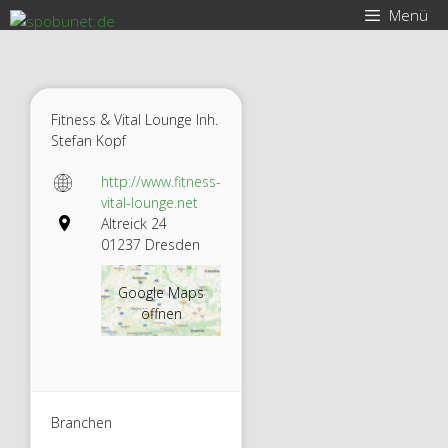
Zum
Menü
Inhalt
springen
Fitness & Vital Lounge Inh.
Stefan Kopf
http://www.fitness-
vital-lounge.net
Altreick 24
01237 Dresden
Google Maps
SPORT
öffnen
& REHA
LOUNG
E –
Branchen