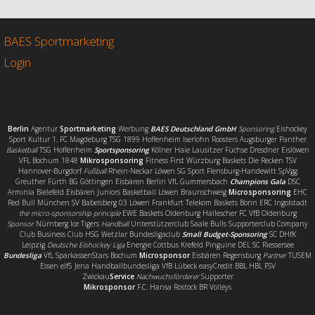
b
t
l
e
o
e
n
o
r
BAES Sportmarketing
k
Login
Berlin
Agentur
Sportmarketing
Werbung
BAES Deutschland GmbH
Sponsoring
Eishockey
Sport Kultur 1. FC Magdeburg TSG 1899 Hoffenheim Iserlohn Roosters Augsburger Panther
Basketball
TSG Hoffenheim
Sportsponsoring
Kölner Haie Lausitzer Füchse Dresdner Eislöwen
VFL Bochum 1848
Mikrosponsoring
Fitness First Würzburg Baskets Die Recken TSV
Hannover-Burgdorf
Fußball
Rhein-Neckar Löwen SG Sport Flensburg-Handewitt SpVgg
Greuther Fürth BG Göttingen Eisbären Berlin VfL Gummersbach
Champions Gala
DSC
Arminia Bielefeld Eisbären Juniors Basketball Löwen Braunschweig
Microsponsoring
EHC
Red Bull München SV Babelsberg 03 Löwen Frankfurt Telekom Baskets Bonn ERC Ingolstadt
the micro-sponsorship principle
EWE Baskets Oldenburg Hallescher FC VfB Oldenburg
Sponsor
Nürnberg Ice Tigers
Handball
Unterstützerclub Saale Bulls Supporterclub Company
Club Business Club HSG Wetzlar Bundesligaclub
Small Budget-Sponsoring
SC DHfK
Leipzig
Deutsche Eishockey Liga
Energie Cottbus Krefeld Pinguine DEL SC Riessersee
Bundesliga
VfL SparkassenStars Bochum
Microsponsor
Eisbären Regensburg
Partner
TUSEM
Essen elf5 Jena Handballbundesliga VfB Lübeck easyCredit BBL HBL FSV
Zwickau
Service
Nachwuchsförderer
Supporter
Mikrosponsor
F.C. Hansa Rostock BR Volleys