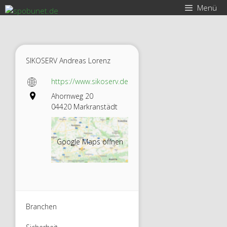
Zum
Menü
Inhalt
springen
SIKOSERV Andreas Lorenz
https://www.sikoserv.de
Ahornweg 20
04420 Markranstädt
Google Maps öffnen
Branchen