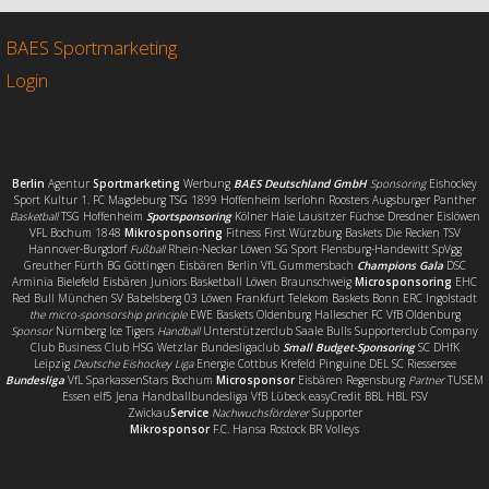
b
t
l
e
o
e
n
o
r
BAES Sportmarketing
k
Login
Berlin
Agentur
Sportmarketing
Werbung
BAES Deutschland GmbH
Sponsoring
Eishockey
Sport Kultur 1. FC Magdeburg TSG 1899 Hoffenheim Iserlohn Roosters Augsburger Panther
Basketball
TSG Hoffenheim
Sportsponsoring
Kölner Haie Lausitzer Füchse Dresdner Eislöwen
VFL Bochum 1848
Mikrosponsoring
Fitness First Würzburg Baskets Die Recken TSV
Hannover-Burgdorf
Fußball
Rhein-Neckar Löwen SG Sport Flensburg-Handewitt SpVgg
Greuther Fürth BG Göttingen Eisbären Berlin VfL Gummersbach
Champions Gala
DSC
Arminia Bielefeld Eisbären Juniors Basketball Löwen Braunschweig
Microsponsoring
EHC
Red Bull München SV Babelsberg 03 Löwen Frankfurt Telekom Baskets Bonn ERC Ingolstadt
the micro-sponsorship principle
EWE Baskets Oldenburg Hallescher FC VfB Oldenburg
Sponsor
Nürnberg Ice Tigers
Handball
Unterstützerclub Saale Bulls Supporterclub Company
Club Business Club HSG Wetzlar Bundesligaclub
Small Budget-Sponsoring
SC DHfK
Leipzig
Deutsche Eishockey Liga
Energie Cottbus Krefeld Pinguine DEL SC Riessersee
Bundesliga
VfL SparkassenStars Bochum
Microsponsor
Eisbären Regensburg
Partner
TUSEM
Essen elf5 Jena Handballbundesliga VfB Lübeck easyCredit BBL HBL FSV
Zwickau
Service
Nachwuchsförderer
Supporter
Mikrosponsor
F.C. Hansa Rostock BR Volleys