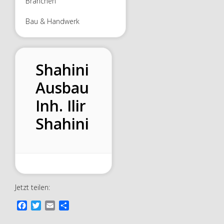
Branchen
Bau & Handwerk
Shahini
Ausbau
Inh. Ilir
Shahini
Jetzt teilen:
F
T
E
T
a
w
m
e