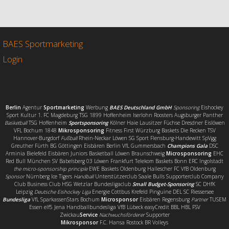
c
i
a
i
e
t
i
l
b
t
l
e
o
e
n
o
r
BAES Sportmarketing
k
Login
Berlin
Agentur
Sportmarketing
Werbung
BAES Deutschland GmbH
Sponsoring
Eishockey
Sport Kultur 1. FC Magdeburg TSG 1899 Hoffenheim Iserlohn Roosters Augsburger Panther
Basketball
TSG Hoffenheim
Sportsponsoring
Kölner Haie Lausitzer Füchse Dresdner Eislöwen
VFL Bochum 1848
Mikrosponsoring
Fitness First Würzburg Baskets Die Recken TSV
Hannover-Burgdorf
Fußball
Rhein-Neckar Löwen SG Sport Flensburg-Handewitt SpVgg
Greuther Fürth BG Göttingen Eisbären Berlin VfL Gummersbach
Champions Gala
DSC
Arminia Bielefeld Eisbären Juniors Basketball Löwen Braunschweig
Microsponsoring
EHC
Red Bull München SV Babelsberg 03 Löwen Frankfurt Telekom Baskets Bonn ERC Ingolstadt
the micro-sponsorship principle
EWE Baskets Oldenburg Hallescher FC VfB Oldenburg
Sponsor
Nürnberg Ice Tigers
Handball
Unterstützerclub Saale Bulls Supporterclub Company
Club Business Club HSG Wetzlar Bundesligaclub
Small Budget-Sponsoring
SC DHfK
Leipzig
Deutsche Eishockey Liga
Energie Cottbus Krefeld Pinguine DEL SC Riessersee
Bundesliga
VfL SparkassenStars Bochum
Microsponsor
Eisbären Regensburg
Partner
TUSEM
Essen elf5 Jena Handballbundesliga VfB Lübeck easyCredit BBL HBL FSV
Zwickau
Service
Nachwuchsförderer
Supporter
Mikrosponsor
F.C. Hansa Rostock BR Volleys