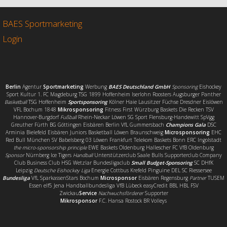
b
t
l
e
o
e
n
o
r
BAES Sportmarketing
k
Login
Berlin
Agentur
Sportmarketing
Werbung
BAES Deutschland GmbH
Sponsoring
Eishockey
Sport Kultur 1. FC Magdeburg TSG 1899 Hoffenheim Iserlohn Roosters Augsburger Panther
Basketball
TSG Hoffenheim
Sportsponsoring
Kölner Haie Lausitzer Füchse Dresdner Eislöwen
VFL Bochum 1848
Mikrosponsoring
Fitness First Würzburg Baskets Die Recken TSV
Hannover-Burgdorf
Fußball
Rhein-Neckar Löwen SG Sport Flensburg-Handewitt SpVgg
Greuther Fürth BG Göttingen Eisbären Berlin VfL Gummersbach
Champions Gala
DSC
Arminia Bielefeld Eisbären Juniors Basketball Löwen Braunschweig
Microsponsoring
EHC
Red Bull München SV Babelsberg 03 Löwen Frankfurt Telekom Baskets Bonn ERC Ingolstadt
the micro-sponsorship principle
EWE Baskets Oldenburg Hallescher FC VfB Oldenburg
Sponsor
Nürnberg Ice Tigers
Handball
Unterstützerclub Saale Bulls Supporterclub Company
Club Business Club HSG Wetzlar Bundesligaclub
Small Budget-Sponsoring
SC DHfK
Leipzig
Deutsche Eishockey Liga
Energie Cottbus Krefeld Pinguine DEL SC Riessersee
Bundesliga
VfL SparkassenStars Bochum
Microsponsor
Eisbären Regensburg
Partner
TUSEM
Essen elf5 Jena Handballbundesliga VfB Lübeck easyCredit BBL HBL FSV
Zwickau
Service
Nachwuchsförderer
Supporter
Mikrosponsor
F.C. Hansa Rostock BR Volleys