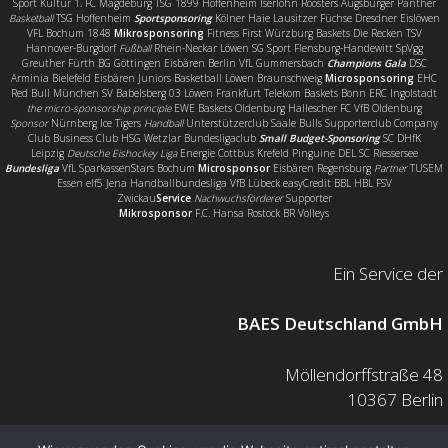
Sport Kultur 1. FC Magdeburg TSG 1899 Hoffenheim Iserlohn Roosters Augsburger Panther
Basketball
TSG Hoffenheim
Sportsponsoring
Kölner Haie Lausitzer Füchse Dresdner Eislöwen
VFL Bochum 1848
Mikrosponsoring
Fitness First Würzburg Baskets Die Recken TSV
Hannover-Burgdorf
Fußball
Rhein-Neckar Löwen SG Sport Flensburg-Handewitt SpVgg
Greuther Fürth BG Göttingen Eisbären Berlin VfL Gummersbach
Champions Gala
DSC
Arminia Bielefeld Eisbären Juniors Basketball Löwen Braunschweig
Microsponsoring
EHC
Red Bull München SV Babelsberg 03 Löwen Frankfurt Telekom Baskets Bonn ERC Ingolstadt
the micro-sponsorship principle
EWE Baskets Oldenburg Hallescher FC VfB Oldenburg
Sponsor
Nürnberg Ice Tigers
Handball
Unterstützerclub Saale Bulls Supporterclub Company
Club Business Club HSG Wetzlar Bundesligaclub
Small Budget-Sponsoring
SC DHfK
Leipzig
Deutsche Eishockey Liga
Energie Cottbus Krefeld Pinguine DEL SC Riessersee
Bundesliga
VfL SparkassenStars Bochum
Microsponsor
Eisbären Regensburg
Partner
TUSEM
Essen elf5 Jena Handballbundesliga VfB Lübeck easyCredit BBL HBL FSV
Zwickau
Service
Nachwuchsförderer
Supporter
Mikrosponsor
F.C. Hansa Rostock BR Volleys
Ein Service der
BAES Deutschland GmbH
Möllendorffstraße 48
10367 Berlin