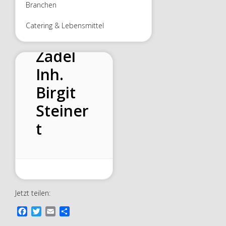
Branchen
Schulst
Catering & Lebensmittel
übchen
Zadel
Inh.
Birgit
Steiner
t
Jetzt teilen:
F
T
E
T
a
w
m
e