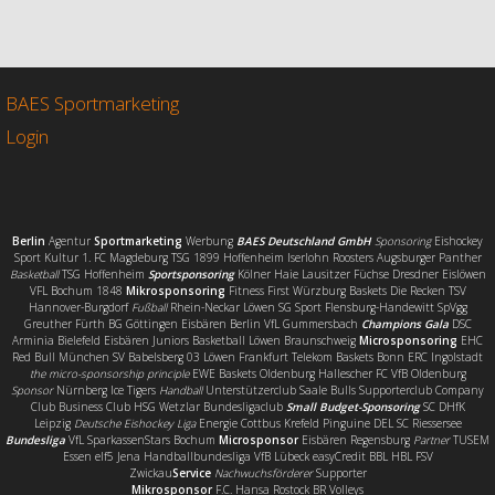
c
i
a
i
e
t
i
l
b
t
l
e
o
e
n
o
r
BAES Sportmarketing
k
Login
Berlin
Agentur
Sportmarketing
Werbung
BAES Deutschland GmbH
Sponsoring
Eishockey
Sport Kultur 1. FC Magdeburg TSG 1899 Hoffenheim Iserlohn Roosters Augsburger Panther
Basketball
TSG Hoffenheim
Sportsponsoring
Kölner Haie Lausitzer Füchse Dresdner Eislöwen
VFL Bochum 1848
Mikrosponsoring
Fitness First Würzburg Baskets Die Recken TSV
Hannover-Burgdorf
Fußball
Rhein-Neckar Löwen SG Sport Flensburg-Handewitt SpVgg
Greuther Fürth BG Göttingen Eisbären Berlin VfL Gummersbach
Champions Gala
DSC
Arminia Bielefeld Eisbären Juniors Basketball Löwen Braunschweig
Microsponsoring
EHC
Red Bull München SV Babelsberg 03 Löwen Frankfurt Telekom Baskets Bonn ERC Ingolstadt
the micro-sponsorship principle
EWE Baskets Oldenburg Hallescher FC VfB Oldenburg
Sponsor
Nürnberg Ice Tigers
Handball
Unterstützerclub Saale Bulls Supporterclub Company
Club Business Club HSG Wetzlar Bundesligaclub
Small Budget-Sponsoring
SC DHfK
Leipzig
Deutsche Eishockey Liga
Energie Cottbus Krefeld Pinguine DEL SC Riessersee
Bundesliga
VfL SparkassenStars Bochum
Microsponsor
Eisbären Regensburg
Partner
TUSEM
Essen elf5 Jena Handballbundesliga VfB Lübeck easyCredit BBL HBL FSV
Zwickau
Service
Nachwuchsförderer
Supporter
Mikrosponsor
F.C. Hansa Rostock BR Volleys