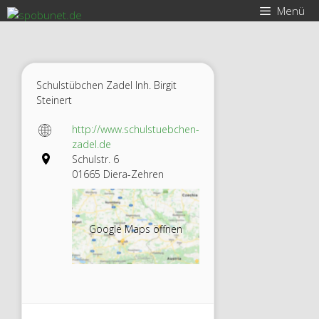
Zum
Menü
Inhalt
springen
Schulstübchen Zadel Inh. Birgit
Steinert
http://www.schulstuebchen-
zadel.de
Schulstr. 6
01665 Diera-Zehren
Google Maps öffnen