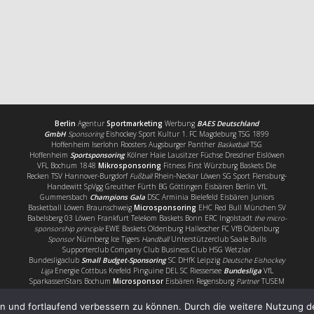
Berlin
Agentur
Sportmarketing
Werbung
BAES Deutschland
GmbH
Sponsoring
Eishockey Sport Kultur 1. FC Magdeburg TSG 1899
Hoffenheim Iserlohn Roosters Augsburger Panther
Basketball
TSG
Hoffenheim
Sportsponsoring
Kölner Haie Lausitzer Füchse Dresdner Eislöwen
VFL Bochum 1848
Mikrosponsoring
Fitness First Würzburg Baskets Die
Recken TSV Hannover-Burgdorf
Fußball
Rhein-Neckar Löwen SG Sport Flensburg-
Handewitt SpVgg Greuther Fürth BG Göttingen Eisbären Berlin VfL
Gummersbach
Champions Gala
DSC Arminia Bielefeld Eisbären Juniors
Basketball Löwen Braunschweig
Microsponsoring
EHC Red Bull München SV
Babelsberg 03 Löwen Frankfurt Telekom Baskets Bonn ERC Ingolstadt
the micro-
sponsorship principle
EWE Baskets Oldenburg Hallescher FC VfB Oldenburg
Sponsor
Nürnberg Ice Tigers
Handball
Unterstützerclub Saale Bulls
Supporterclub Company Club Business Club HSG Wetzlar
Bundesligaclub
Small Budget-Sponsoring
SC DHfK Leipzig
Deutsche Eishockey
Liga
Energie Cottbus Krefeld Pinguine DEL SC Riessersee
Bundesliga
VfL
SparkassenStars Bochum
Microsponsor
Eisbären Regensburg
Partner
TUSEM
Essen elf5 Jena Handballbundesliga VfB Lübeck easyCredit BBL HBL FSV
Zwickau
Service
Nachwuchsförderer
Supporter
en und fortlaufend verbessern zu können. Durch die weitere Nutzung 
Mikrosponsor
F.C. Hansa Rostock BR Volleys