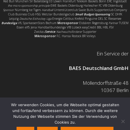
Red Bull München SV Babelsberg 03 Löwen Frankfurt Telekom Baskets Bonn ERC Ingolstadt
the micro-sponsorship principle
EWE Baskets Oldenburg Hallescher FC VfB Oldenburg
Sponsor
Nürnberg Ice Tigers
Handball
Unterstützerclub Saale Bulls Supporterclub Company
Club Business Club HSG Wetzlar Bundesligaclub
Small Budget-Sponsoring
SC DHfK
Leipzig
Deutsche Eishockey Liga
Energie Cottbus Krefeld Pinguine DEL SC Riessersee
Bundesliga
VfL SparkassenStars Bochum
Microsponsor
Eisbären Regensburg
Partner
TUSEM
Essen elf5 Jena Handballbundesliga VfB Lübeck easyCredit BBL HBL FSV
Zwickau
Service
Nachwuchsförderer
Supporter
Mikrosponsor
F.C. Hansa Rostock BR Volleys
Ein Service der
BAES Deutschland GmbH
Möllendorffstraße 48
10367 Berlin
Mail: info@baes.de
Wir verwenden Cookies, um die Webseite optimal gestalten
und fortlaufend verbessern zu können. Durch die weitere
Telefon: 030 200 7378 0
Nutzung der Webseite stimmen Sie der Verwendung von
Fax: 0800 880 1139 55
Cookies zu.