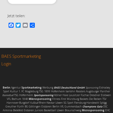
Jetzt teilen:
F
T
E
T
a
w
m
e
c
i
a
i
e
t
i
l
b
t
l
e
o
e
n
o
r
BAES Sportmarketing
k
Login
Berlin
Agentur
Sportmarketing
Werbung
BAES Deutschland GmbH
Sponsoring
Eishockey
Sport Kultur 1. FC Magdeburg TSG 1899 Hoffenheim Iserlohn Roosters Augsburger Panther
Basketball
TSG Hoffenheim
Sportsponsoring
Kölner Haie Lausitzer Füchse Dresdner Eislöwen
VFL Bochum 1848
Mikrosponsoring
Fitness First Würzburg Baskets Die Recken TSV
Hannover-Burgdorf
Fußball
Rhein-Neckar Löwen SG Sport Flensburg-Handewitt SpVgg
Greuther Fürth BG Göttingen Eisbären Berlin VfL Gummersbach
Champions Gala
DSC
Arminia Bielefeld Eisbären Juniors Basketball Löwen Braunschweig
Microsponsoring
EHC