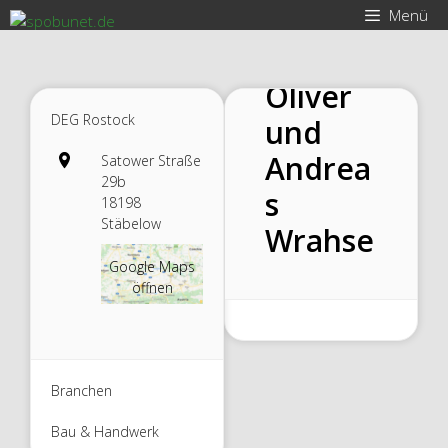
Zum
Menü
Inhalt
Sandra,
springen
Oliver
DEG Rostock
und
Andrea
Satower Straße
29b
s
18198
Stäbelow
Wrahse
Google Maps
öffnen
Branchen
Bau & Handwerk