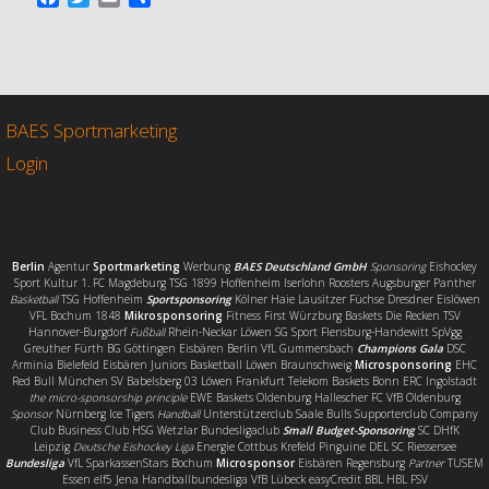
a
w
m
e
c
i
a
i
e
t
i
l
b
t
l
e
o
e
n
o
r
BAES Sportmarketing
k
Login
Berlin
Agentur
Sportmarketing
Werbung
BAES Deutschland GmbH
Sponsoring
Eishockey
Sport Kultur 1. FC Magdeburg TSG 1899 Hoffenheim Iserlohn Roosters Augsburger Panther
Basketball
TSG Hoffenheim
Sportsponsoring
Kölner Haie Lausitzer Füchse Dresdner Eislöwen
VFL Bochum 1848
Mikrosponsoring
Fitness First Würzburg Baskets Die Recken TSV
Hannover-Burgdorf
Fußball
Rhein-Neckar Löwen SG Sport Flensburg-Handewitt SpVgg
Greuther Fürth BG Göttingen Eisbären Berlin VfL Gummersbach
Champions Gala
DSC
Arminia Bielefeld Eisbären Juniors Basketball Löwen Braunschweig
Microsponsoring
EHC
Red Bull München SV Babelsberg 03 Löwen Frankfurt Telekom Baskets Bonn ERC Ingolstadt
the micro-sponsorship principle
EWE Baskets Oldenburg Hallescher FC VfB Oldenburg
Sponsor
Nürnberg Ice Tigers
Handball
Unterstützerclub Saale Bulls Supporterclub Company
Club Business Club HSG Wetzlar Bundesligaclub
Small Budget-Sponsoring
SC DHfK
Leipzig
Deutsche Eishockey Liga
Energie Cottbus Krefeld Pinguine DEL SC Riessersee
Bundesliga
VfL SparkassenStars Bochum
Microsponsor
Eisbären Regensburg
Partner
TUSEM
Essen elf5 Jena Handballbundesliga VfB Lübeck easyCredit BBL HBL FSV