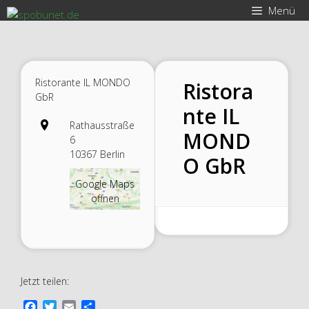
Zum
Menü
Inhalt
springen
Ristorante IL MONDO
Ristora
GbR
nte IL
Rathausstraße
MOND
6
10367 Berlin
O GbR
Google Maps
öffnen
Jetzt teilen:
F
T
E
T