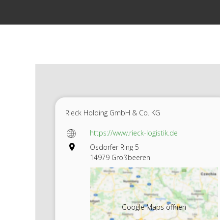
Zum
Inhalt
springen
Rieck Holding GmbH & Co. KG
https://www.rieck-logistik.de
Osdorfer Ring 5
14979 Großbeeren
Google Maps öffnen