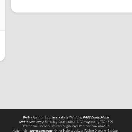
Berlin
Agentur
Sportmarketing
Werbung
BAES Deutschland
GmbH
Sponsoring
Eishockey Sport Kultur 1. FC Magdeburg TSG 1899
Hoffenheim Iserlohn Roosters Augsburger Panther
Basketball
TSG
Hoffenheim
Sportsponsoring
Kölner Haie Lausitzer Füchse Dresdner Eislöwen