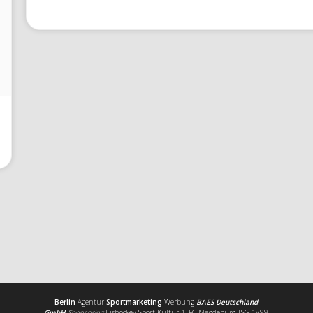
Berlin
Agentur
Sportmarketing
Werbung
BAES Deutschland
GmbH
Sponsoring
Eishockey Sport Kultur 1. FC Magdeburg TSG 1899