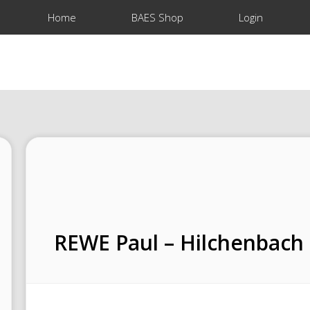
Home
BAES Shop
Login
REWE Paul – Hilchenbach