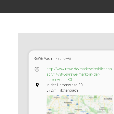
Zum
Inhalt
springen
REWE Vadim Paul oHG
http://www.rewe.de/marktseite/hilchenb
ach/1478459/rewe-markt-in-der-
herrenwiese-30
In der Herrenwiese 30
57271 Hilchenbach