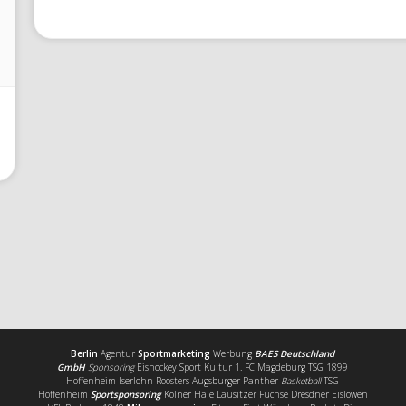
Berlin
Agentur
Sportmarketing
Werbung
BAES Deutschland
GmbH
Sponsoring
Eishockey Sport Kultur 1. FC Magdeburg TSG 1899
Hoffenheim Iserlohn Roosters Augsburger Panther
Basketball
TSG
Hoffenheim
Sportsponsoring
Kölner Haie Lausitzer Füchse Dresdner Eislöwen