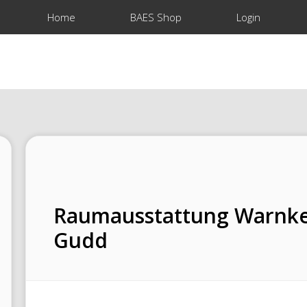
Home
BAES Shop
Login
Raumausstattung Warnken
Gudd