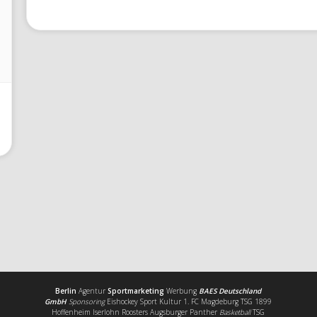
Berlin
Agentur
Sportmarketing
Werbung
BAES Deutschland
GmbH
Sponsoring
Eishockey Sport Kultur 1. FC Magdeburg TSG 1899
Hoffenheim Iserlohn Roosters Augsburger Panther
Basketball
TSG