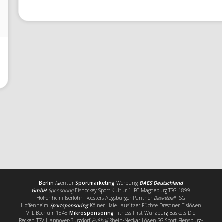
Berlin
Agentur
Sportmarketing
Werbung
BAES Deutschland
GmbH
Sponsoring
Eishockey Sport Kultur 1. FC Magdeburg TSG 1899
Hoffenheim Iserlohn Roosters Augsburger Panther
Basketball
TSG
Hoffenheim
Sportsponsoring
Kölner Haie Lausitzer Füchse Dresdner Eislöwen
VFL Bochum 1848
Mikrosponsoring
Fitness First Würzburg Baskets Die
Recken TSV Hannover-Burgdorf
Fußball
Rhein-Neckar Löwen SG Sport Flensburg-