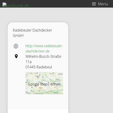
Zum
Menü
Inhalt
springen
Radebeuler Dachdecker
GmbH
http://www.radebeuler-
dachdecker.de
Wilhelm-Busch-Straße
11a
01445 Radebeul
Google Maps öffnen