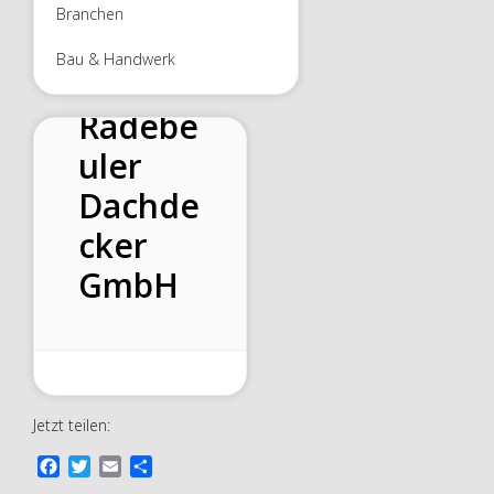
Branchen
Bau & Handwerk
Radebe
uler
Dachde
cker
GmbH
Jetzt teilen:
F
T
E
T
a
w
m
e