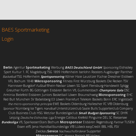
c
i
a
i
e
t
i
l
b
t
l
e
o
e
n
o
r
BAES Sportmarketing
k
Login
Berlin
Agentur
Sportmarketing
Werbung
BAES Deutschland GmbH
Sponsoring
Eishockey
Sport Kultur 1. FC Magdeburg TSG 1899 Hoffenheim Iserlohn Roosters Augsburger Panther
Basketball
TSG Hoffenheim
Sportsponsoring
Kölner Haie Lausitzer Füchse Dresdner Eislöwen
VFL Bochum 1848
Mikrosponsoring
Fitness First Würzburg Baskets Die Recken TSV
Hannover-Burgdorf
Fußball
Rhein-Neckar Löwen SG Sport Flensburg-Handewitt SpVgg
Greuther Fürth BG Göttingen Eisbären Berlin VfL Gummersbach
Champions Gala
DSC
Arminia Bielefeld Eisbären Juniors Basketball Löwen Braunschweig
Microsponsoring
EHC
Red Bull München SV Babelsberg 03 Löwen Frankfurt Telekom Baskets Bonn ERC Ingolstadt
the micro-sponsorship principle
EWE Baskets Oldenburg Hallescher FC VfB Oldenburg
Sponsor
Nürnberg Ice Tigers
Handball
Unterstützerclub Saale Bulls Supporterclub Company
Club Business Club HSG Wetzlar Bundesligaclub
Small Budget-Sponsoring
SC DHfK
Leipzig
Deutsche Eishockey Liga
Energie Cottbus Krefeld Pinguine DEL SC Riessersee
Bundesliga
VfL SparkassenStars Bochum
Microsponsor
Eisbären Regensburg
Partner
TUSEM
Essen elf5 Jena Handballbundesliga VfB Lübeck easyCredit BBL HBL FSV
Zwickau
Service
Nachwuchsförderer
Supporter
Mikrosponsor
F.C. Hansa Rostock BR Volleys