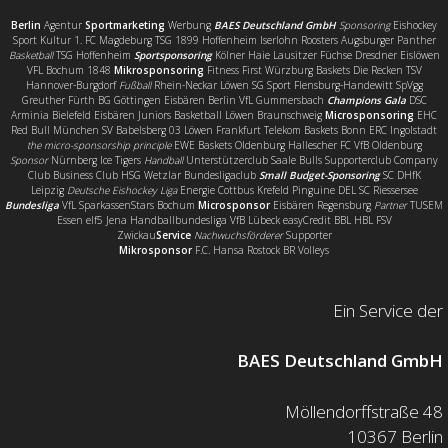
Berlin
Agentur
Sportmarketing
Werbung
BAES Deutschland GmbH
Sponsoring
Eishockey
Sport Kultur 1. FC Magdeburg TSG 1899 Hoffenheim Iserlohn Roosters Augsburger Panther
Basketball
TSG Hoffenheim
Sportsponsoring
Kölner Haie Lausitzer Füchse Dresdner Eislöwen
VFL Bochum 1848
Mikrosponsoring
Fitness First Würzburg Baskets Die Recken TSV
Hannover-Burgdorf
Fußball
Rhein-Neckar Löwen SG Sport Flensburg-Handewitt SpVgg
Greuther Fürth BG Göttingen Eisbären Berlin VfL Gummersbach
Champions Gala
DSC
Arminia Bielefeld Eisbären Juniors Basketball Löwen Braunschweig
Microsponsoring
EHC
Red Bull München SV Babelsberg 03 Löwen Frankfurt Telekom Baskets Bonn ERC Ingolstadt
the micro-sponsorship principle
EWE Baskets Oldenburg Hallescher FC VfB Oldenburg
Sponsor
Nürnberg Ice Tigers
Handball
Unterstützerclub Saale Bulls Supporterclub Company
Club Business Club HSG Wetzlar Bundesligaclub
Small Budget-Sponsoring
SC DHfK
Leipzig
Deutsche Eishockey Liga
Energie Cottbus Krefeld Pinguine DEL SC Riessersee
Bundesliga
VfL SparkassenStars Bochum
Microsponsor
Eisbären Regensburg
Partner
TUSEM
Essen elf5 Jena Handballbundesliga VfB Lübeck easyCredit BBL HBL FSV
Zwickau
Service
Nachwuchsförderer
Supporter
Mikrosponsor
F.C. Hansa Rostock BR Volleys
Ein Service der
BAES Deutschland GmbH
Möllendorffstraße 48
10367 Berlin