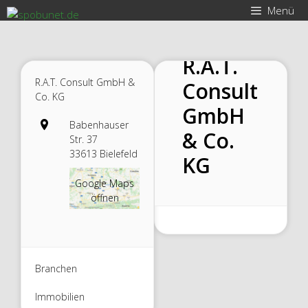
Zum
Menü
Inhalt
springen
R.A.T.
R.A.T. Consult GmbH &
Consult
Co. KG
GmbH
Babenhauser
& Co.
Str. 37
33613 Bielefeld
KG
Google Maps
öffnen
Branchen
Immobilien