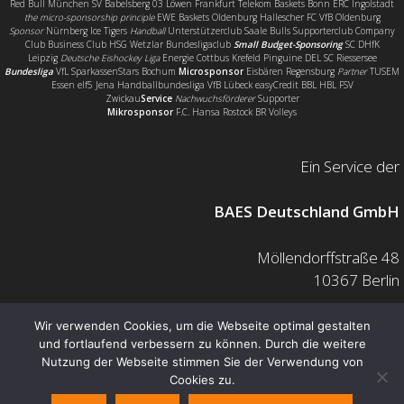
Red Bull München SV Babelsberg 03 Löwen Frankfurt Telekom Baskets Bonn ERC Ingolstadt
the micro-sponsorship principle
EWE Baskets Oldenburg Hallescher FC VfB Oldenburg
Sponsor
Nürnberg Ice Tigers
Handball
Unterstützerclub Saale Bulls Supporterclub Company
Club Business Club HSG Wetzlar Bundesligaclub
Small Budget-Sponsoring
SC DHfK
Leipzig
Deutsche Eishockey Liga
Energie Cottbus Krefeld Pinguine DEL SC Riessersee
Bundesliga
VfL SparkassenStars Bochum
Microsponsor
Eisbären Regensburg
Partner
TUSEM
Essen elf5 Jena Handballbundesliga VfB Lübeck easyCredit BBL HBL FSV
Zwickau
Service
Nachwuchsförderer
Supporter
Mikrosponsor
F.C. Hansa Rostock BR Volleys
Ein Service der
BAES Deutschland GmbH
Möllendorffstraße 48
10367 Berlin
Mail: info@baes.de
Wir verwenden Cookies, um die Webseite optimal gestalten
und fortlaufend verbessern zu können. Durch die weitere
Telefon: 030 200 7378 0
Nutzung der Webseite stimmen Sie der Verwendung von
Fax: 0800 880 1139 55
Cookies zu.