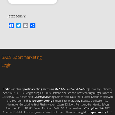
Jetzt teilen:
F
T
E
T
a
w
m
e
c
i
a
i
e
t
i
l
b
t
l
e
o
e
n
o
r
BAES Sportmarketing
k
Login
Berlin
Agentur
Sportmarketing
Werbung
BAES Deutschland GmbH
Sponsoring
Eishockey
Sport Kultur 1. FC Magdeburg TSG 1899 Hoffenheim Iserlohn Roosters Augsburger Panther
Basketball
TSG Hoffenheim
Sportsponsoring
Kölner Haie Lausitzer Füchse Dresdner Eislöwen
VFL Bochum 1848
Mikrosponsoring
Fitness First Würzburg Baskets Die Recken TSV
Hannover-Burgdorf
Fußball
Rhein-Neckar Löwen SG Sport Flensburg-Handewitt SpVgg
Greuther Fürth BG Göttingen Eisbären Berlin VfL Gummersbach
Champions Gala
DSC
Arminia Bielefeld Eisbären Juniors Basketball Löwen Braunschweig
Microsponsoring
EHC