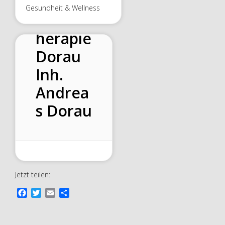
für
Gesundheit & Wellness
Physiot
herapie
Dorau
Inh.
Andrea
s Dorau
Jetzt teilen:
F
T
E
T
a
w
m
e
c
i
a
i
e
t
i
l