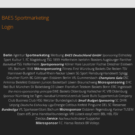
b
t
l
e
o
e
n
o
r
BAES Sportmarketing
k
Login
Berlin
Agentur
Sportmarketing
Werbung
BAES Deutschland GmbH
Sponsoring
Eishockey
Sport Kultur 1. FC Magdeburg TSG 1899 Hoffenheim Iserlohn Roosters Augsburger Panther
Basketball
TSG Hoffenheim
Sportsponsoring
Kölner Haie Lausitzer Füchse Dresdner Eislöwen
VFL Bochum 1848
Mikrosponsoring
Fitness First Würzburg Baskets Die Recken TSV
Hannover-Burgdorf
Fußball
Rhein-Neckar Löwen SG Sport Flensburg-Handewitt SpVgg
Greuther Fürth BG Göttingen Eisbären Berlin VfL Gummersbach
Champions Gala
DSC
Arminia Bielefeld Eisbären Juniors Basketball Löwen Braunschweig
Microsponsoring
EHC
Red Bull München SV Babelsberg 03 Löwen Frankfurt Telekom Baskets Bonn ERC Ingolstadt
the micro-sponsorship principle
EWE Baskets Oldenburg Hallescher FC VfB Oldenburg
Sponsor
Nürnberg Ice Tigers
Handball
Unterstützerclub Saale Bulls Supporterclub Company
Club Business Club HSG Wetzlar Bundesligaclub
Small Budget-Sponsoring
SC DHfK
Leipzig
Deutsche Eishockey Liga
Energie Cottbus Krefeld Pinguine DEL SC Riessersee
Bundesliga
VfL SparkassenStars Bochum
Microsponsor
Eisbären Regensburg
Partner
TUSEM
Essen elf5 Jena Handballbundesliga VfB Lübeck easyCredit BBL HBL FSV
Zwickau
Service
Nachwuchsförderer
Supporter
Mikrosponsor
F.C. Hansa Rostock BR Volleys