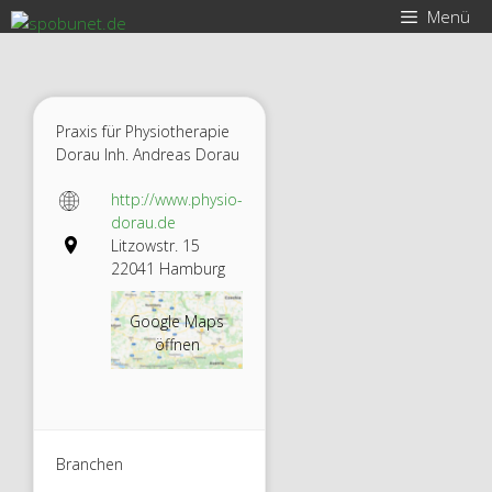
Zum
Menü
Inhalt
springen
Praxis für Physiotherapie
Dorau Inh. Andreas Dorau
http://www.physio-
dorau.de
Litzowstr. 15
22041 Hamburg
Google Maps
öffnen
Praxis
Branchen