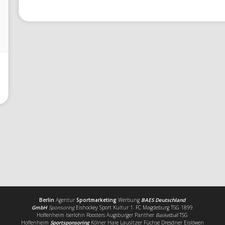
Berlin
Agentur
Sportmarketing
Werbung
BAES Deutschland
GmbH
Sponsoring
Eishockey Sport Kultur 1. FC Magdeburg TSG 1899
Hoffenheim Iserlohn Roosters Augsburger Panther
Basketball
TSG
Hoffenheim
Sportsponsoring
Kölner Haie Lausitzer Füchse Dresdner Eislöwen