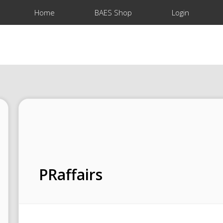
Home
BAES Shop
Login
PRaffairs