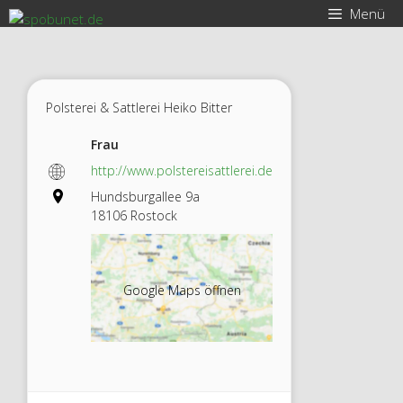
Zum
Menü
Inhalt
springen
Polsterei & Sattlerei Heiko Bitter
Frau
http://www.polstereisattlerei.de
Hundsburgallee 9a
18106 Rostock
Google Maps öffnen