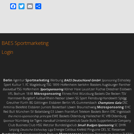
F
T
E
T
a
w
m
e
c
i
a
i
e
t
i
l
b
t
l
e
o
e
n
o
r
BAES Sportmarketing
k
Login
Berlin
Agentur
Sportmarketing
Werbung
BAES Deutschland GmbH
Sponsoring
Eishockey
Sport Kultur 1. FC Magdeburg TSG 1899 Hoffenheim Iserlohn Roosters Augsburger Panther
Basketball
TSG Hoffenheim
Sportsponsoring
Kölner Haie Lausitzer Füchse Dresdner Eislöwen
VFL Bochum 1848
Mikrosponsoring
Fitness First Würzburg Baskets Die Recken TSV
Hannover-Burgdorf
Fußball
Rhein-Neckar Löwen SG Sport Flensburg-Handewitt SpVgg
Greuther Fürth BG Göttingen Eisbären Berlin VfL Gummersbach
Champions Gala
DSC
Arminia Bielefeld Eisbären Juniors Basketball Löwen Braunschweig
Microsponsoring
EHC
Red Bull München SV Babelsberg 03 Löwen Frankfurt Telekom Baskets Bonn ERC Ingolstadt
the micro-sponsorship principle
EWE Baskets Oldenburg Hallescher FC VfB Oldenburg
Sponsor
Nürnberg Ice Tigers
Handball
Unterstützerclub Saale Bulls Supporterclub Company
Club Business Club HSG Wetzlar Bundesligaclub
Small Budget-Sponsoring
SC DHfK
Leipzig
Deutsche Eishockey Liga
Energie Cottbus Krefeld Pinguine DEL SC Riessersee