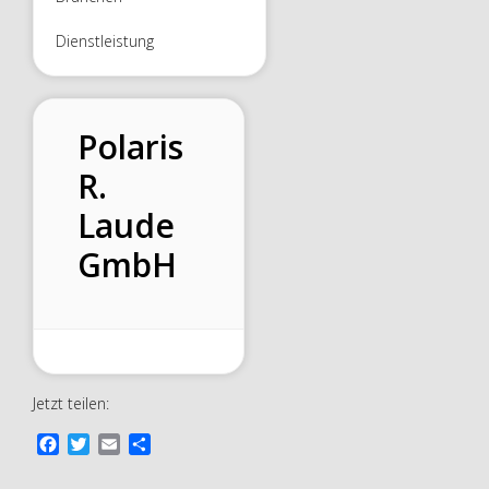
Dienstleistung
Polaris
R.
Laude
GmbH
Jetzt teilen:
F
T
E
T
a
w
m
e
c
i
a
i