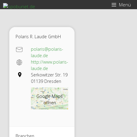
Zum
Menü
Inhalt
springen
Polaris R. Laude GmbH
polaris@polaris-
laude.de
http://www.polaris-
laude.de
Serkowitzer Str. 19
01139 Dresden
Google Maps
öffnen
Branchen