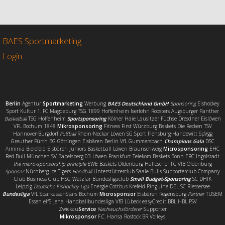
e
t
i
l
b
t
l
e
o
e
n
o
r
BAES Sportmarketing
k
Login
Berlin
Agentur
Sportmarketing
Werbung
BAES Deutschland GmbH
Sponsoring
Eishockey
Sport Kultur 1. FC Magdeburg TSG 1899 Hoffenheim Iserlohn Roosters Augsburger Panther
Basketball
TSG Hoffenheim
Sportsponsoring
Kölner Haie Lausitzer Füchse Dresdner Eislöwen
VFL Bochum 1848
Mikrosponsoring
Fitness First Würzburg Baskets Die Recken TSV
Hannover-Burgdorf
Fußball
Rhein-Neckar Löwen SG Sport Flensburg-Handewitt SpVgg
Greuther Fürth BG Göttingen Eisbären Berlin VfL Gummersbach
Champions Gala
DSC
Arminia Bielefeld Eisbären Juniors Basketball Löwen Braunschweig
Microsponsoring
EHC
Red Bull München SV Babelsberg 03 Löwen Frankfurt Telekom Baskets Bonn ERC Ingolstadt
the micro-sponsorship principle
EWE Baskets Oldenburg Hallescher FC VfB Oldenburg
Sponsor
Nürnberg Ice Tigers
Handball
Unterstützerclub Saale Bulls Supporterclub Company
Club Business Club HSG Wetzlar Bundesligaclub
Small Budget-Sponsoring
SC DHfK
Leipzig
Deutsche Eishockey Liga
Energie Cottbus Krefeld Pinguine DEL SC Riessersee
Bundesliga
VfL SparkassenStars Bochum
Microsponsor
Eisbären Regensburg
Partner
TUSEM
Essen elf5 Jena Handballbundesliga VfB Lübeck easyCredit BBL HBL FSV
Zwickau
Service
Nachwuchsförderer
Supporter
Mikrosponsor
F.C. Hansa Rostock BR Volleys