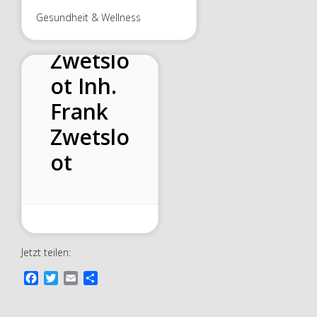
herapie
Gesundheit & Wellness
Praxis
Zwetslo
ot Inh.
Frank
Zwetslo
ot
Jetzt teilen:
F
T
E
T
a
w
m
e
c
i
a
i