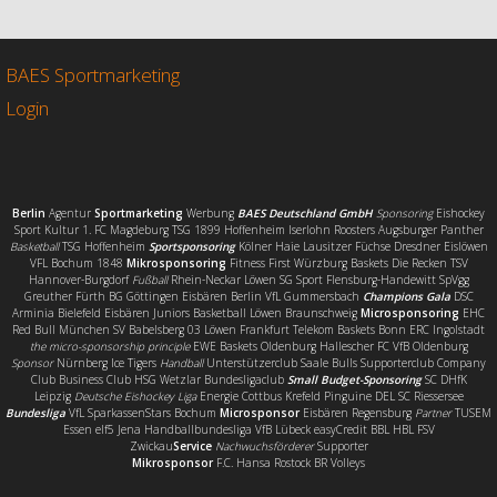
e
t
i
l
b
t
l
e
o
e
n
o
r
BAES Sportmarketing
k
Login
Berlin
Agentur
Sportmarketing
Werbung
BAES Deutschland GmbH
Sponsoring
Eishockey
Sport Kultur 1. FC Magdeburg TSG 1899 Hoffenheim Iserlohn Roosters Augsburger Panther
Basketball
TSG Hoffenheim
Sportsponsoring
Kölner Haie Lausitzer Füchse Dresdner Eislöwen
VFL Bochum 1848
Mikrosponsoring
Fitness First Würzburg Baskets Die Recken TSV
Hannover-Burgdorf
Fußball
Rhein-Neckar Löwen SG Sport Flensburg-Handewitt SpVgg
Greuther Fürth BG Göttingen Eisbären Berlin VfL Gummersbach
Champions Gala
DSC
Arminia Bielefeld Eisbären Juniors Basketball Löwen Braunschweig
Microsponsoring
EHC
Red Bull München SV Babelsberg 03 Löwen Frankfurt Telekom Baskets Bonn ERC Ingolstadt
the micro-sponsorship principle
EWE Baskets Oldenburg Hallescher FC VfB Oldenburg
Sponsor
Nürnberg Ice Tigers
Handball
Unterstützerclub Saale Bulls Supporterclub Company
Club Business Club HSG Wetzlar Bundesligaclub
Small Budget-Sponsoring
SC DHfK
Leipzig
Deutsche Eishockey Liga
Energie Cottbus Krefeld Pinguine DEL SC Riessersee
Bundesliga
VfL SparkassenStars Bochum
Microsponsor
Eisbären Regensburg
Partner
TUSEM
Essen elf5 Jena Handballbundesliga VfB Lübeck easyCredit BBL HBL FSV
Zwickau
Service
Nachwuchsförderer
Supporter
Mikrosponsor
F.C. Hansa Rostock BR Volleys