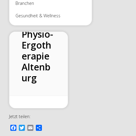
Branchen
Gesundheit & Wellness
Physio-
Ergoth
erapie
Altenb
urg
Jetzt teilen:
F
T
E
T
a
w
m
e