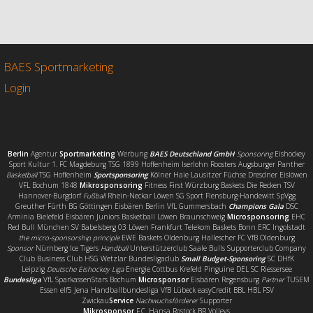
c
i
a
i
e
t
i
l
b
t
l
e
o
e
n
o
r
BAES Sportmarketing
k
Login
Berlin
Agentur
Sportmarketing
Werbung
BAES Deutschland GmbH
Sponsoring
Eishockey
Sport Kultur 1. FC Magdeburg TSG 1899 Hoffenheim Iserlohn Roosters Augsburger Panther
Basketball
TSG Hoffenheim
Sportsponsoring
Kölner Haie Lausitzer Füchse Dresdner Eislöwen
VFL Bochum 1848
Mikrosponsoring
Fitness First Würzburg Baskets Die Recken TSV
Hannover-Burgdorf
Fußball
Rhein-Neckar Löwen SG Sport Flensburg-Handewitt SpVgg
Greuther Fürth BG Göttingen Eisbären Berlin VfL Gummersbach
Champions Gala
DSC
Arminia Bielefeld Eisbären Juniors Basketball Löwen Braunschweig
Microsponsoring
EHC
Red Bull München SV Babelsberg 03 Löwen Frankfurt Telekom Baskets Bonn ERC Ingolstadt
the micro-sponsorship principle
EWE Baskets Oldenburg Hallescher FC VfB Oldenburg
Sponsor
Nürnberg Ice Tigers
Handball
Unterstützerclub Saale Bulls Supporterclub Company
Club Business Club HSG Wetzlar Bundesligaclub
Small Budget-Sponsoring
SC DHfK
Leipzig
Deutsche Eishockey Liga
Energie Cottbus Krefeld Pinguine DEL SC Riessersee
Bundesliga
VfL SparkassenStars Bochum
Microsponsor
Eisbären Regensburg
Partner
TUSEM
Essen elf5 Jena Handballbundesliga VfB Lübeck easyCredit BBL HBL FSV
Zwickau
Service
Nachwuchsförderer
Supporter
Mikrosponsor
F.C. Hansa Rostock BR Volleys