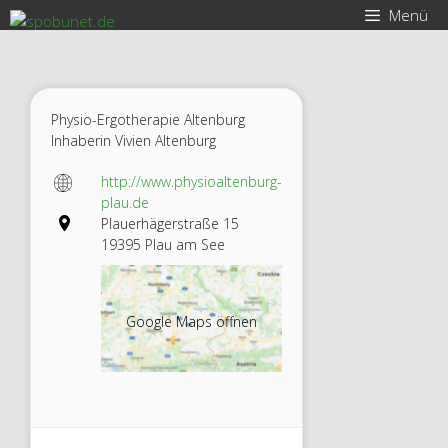
Zum
Menü
Inhalt
springen
Physio-Ergotherapie Altenburg
Inhaberin Vivien Altenburg
http://www.physioaltenburg-
plau.de
Plauerhägerstraße 15
19395 Plau am See
Google Maps öffnen