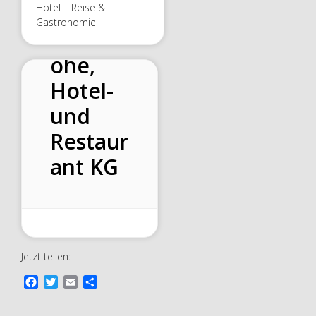
Hotel | Reise &
Gastronomie
Paulsh
öhe,
Hotel-
und
Restaur
ant KG
Jetzt teilen:
F
T
E
T
a
w
m
e
c
i
a
i