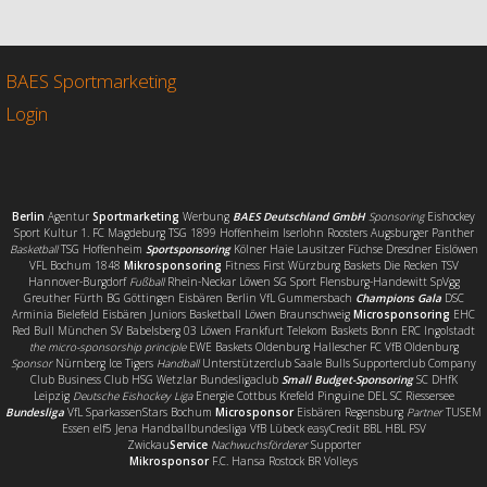
e
t
i
l
b
t
l
e
o
e
n
o
r
BAES Sportmarketing
k
Login
Berlin
Agentur
Sportmarketing
Werbung
BAES Deutschland GmbH
Sponsoring
Eishockey
Sport Kultur 1. FC Magdeburg TSG 1899 Hoffenheim Iserlohn Roosters Augsburger Panther
Basketball
TSG Hoffenheim
Sportsponsoring
Kölner Haie Lausitzer Füchse Dresdner Eislöwen
VFL Bochum 1848
Mikrosponsoring
Fitness First Würzburg Baskets Die Recken TSV
Hannover-Burgdorf
Fußball
Rhein-Neckar Löwen SG Sport Flensburg-Handewitt SpVgg
Greuther Fürth BG Göttingen Eisbären Berlin VfL Gummersbach
Champions Gala
DSC
Arminia Bielefeld Eisbären Juniors Basketball Löwen Braunschweig
Microsponsoring
EHC
Red Bull München SV Babelsberg 03 Löwen Frankfurt Telekom Baskets Bonn ERC Ingolstadt
the micro-sponsorship principle
EWE Baskets Oldenburg Hallescher FC VfB Oldenburg
Sponsor
Nürnberg Ice Tigers
Handball
Unterstützerclub Saale Bulls Supporterclub Company
Club Business Club HSG Wetzlar Bundesligaclub
Small Budget-Sponsoring
SC DHfK
Leipzig
Deutsche Eishockey Liga
Energie Cottbus Krefeld Pinguine DEL SC Riessersee
Bundesliga
VfL SparkassenStars Bochum
Microsponsor
Eisbären Regensburg
Partner
TUSEM
Essen elf5 Jena Handballbundesliga VfB Lübeck easyCredit BBL HBL FSV
Zwickau
Service
Nachwuchsförderer
Supporter
Mikrosponsor
F.C. Hansa Rostock BR Volleys