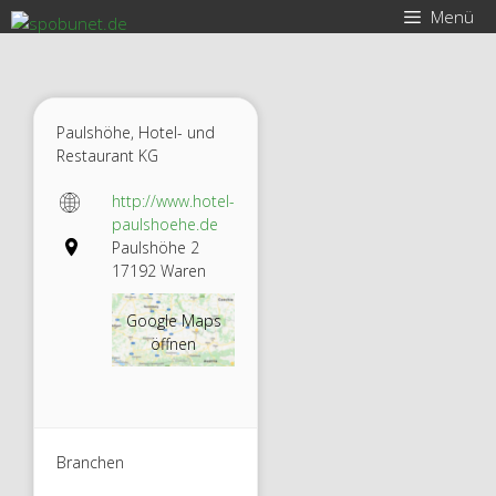
Zum
Menü
Inhalt
springen
Paulshöhe, Hotel- und
Restaurant KG
http://www.hotel-
paulshoehe.de
Paulshöhe 2
17192 Waren
Google Maps
öffnen
Branchen