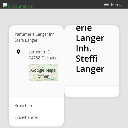
Zum
Menü
Inhalt
Parfüm
springen
erie
Parfümerie Langer Inh.
Langer
Steffi Langer
Inh.
Lutherstr. 3
Steffi
04758 Oschatz
Langer
Google Maps
öffnen
Branchen
Einzelhandel