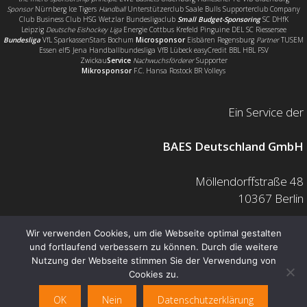
Sponsor
Nürnberg Ice Tigers
Handball
Unterstützerclub Saale Bulls Supporterclub Company
Club Business Club HSG Wetzlar Bundesligaclub
Small Budget-Sponsoring
SC DHfK
Leipzig
Deutsche Eishockey Liga
Energie Cottbus Krefeld Pinguine DEL SC Riessersee
Bundesliga
VfL SparkassenStars Bochum
Microsponsor
Eisbären Regensburg
Partner
TUSEM
Essen elf5 Jena Handballbundesliga VfB Lübeck easyCredit BBL HBL FSV
Zwickau
Service
Nachwuchsförderer
Supporter
Mikrosponsor
F.C. Hansa Rostock BR Volleys
Ein Service der
BAES Deutschland GmbH
Möllendorffstraße 48
10367 Berlin
Mail: info@baes.de
Wir verwenden Cookies, um die Webseite optimal gestalten
und fortlaufend verbessern zu können. Durch die weitere
Telefon: 030 200 7378 0
Nutzung der Webseite stimmen Sie der Verwendung von
Fax: 0800 880 1139 55
Cookies zu.
OK
Nein
Datenschutzerklärung
© baes.de 2026