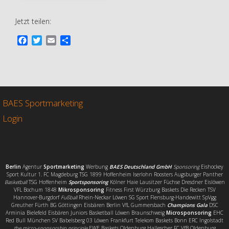
Jetzt teilen:
F
T
E
T
a
w
m
e
c
i
a
i
e
t
i
l
b
t
l
e
o
e
n
o
r
BAES Sportmarketing
k
Login
Berlin
Agentur
Sportmarketing
Werbung
BAES Deutschland GmbH
Sponsoring
Eishockey
Sport Kultur 1. FC Magdeburg TSG 1899 Hoffenheim Iserlohn Roosters Augsburger Panther
Basketball
TSG Hoffenheim
Sportsponsoring
Kölner Haie Lausitzer Füchse Dresdner Eislöwen
VFL Bochum 1848
Mikrosponsoring
Fitness First Würzburg Baskets Die Recken TSV
Hannover-Burgdorf
Fußball
Rhein-Neckar Löwen SG Sport Flensburg-Handewitt SpVgg
Greuther Fürth BG Göttingen Eisbären Berlin VfL Gummersbach
Champions Gala
DSC
Arminia Bielefeld Eisbären Juniors Basketball Löwen Braunschweig
Microsponsoring
EHC
Red Bull München SV Babelsberg 03 Löwen Frankfurt Telekom Baskets Bonn ERC Ingolstadt
the micro-sponsorship principle
EWE Baskets Oldenburg Hallescher FC VfB Oldenburg