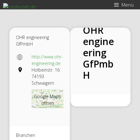
Zum
Menü
Inhalt
springen
OHR
OHR engineering
engine
GfPmbH
ering
http://www.ohr-
GfPmb
engineering.de
Holbeinstr. 16
H
74193
Schwaigern
Google Maps
öffnen
Branchen