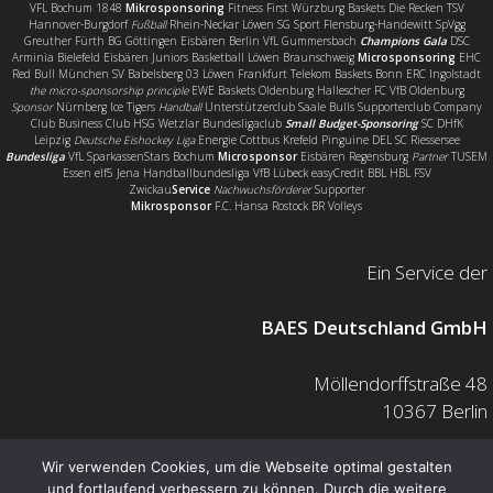
VFL Bochum 1848
Mikrosponsoring
Fitness First Würzburg Baskets Die Recken TSV
Hannover-Burgdorf
Fußball
Rhein-Neckar Löwen SG Sport Flensburg-Handewitt SpVgg
Greuther Fürth BG Göttingen Eisbären Berlin VfL Gummersbach
Champions Gala
DSC
Arminia Bielefeld Eisbären Juniors Basketball Löwen Braunschweig
Microsponsoring
EHC
Red Bull München SV Babelsberg 03 Löwen Frankfurt Telekom Baskets Bonn ERC Ingolstadt
the micro-sponsorship principle
EWE Baskets Oldenburg Hallescher FC VfB Oldenburg
Sponsor
Nürnberg Ice Tigers
Handball
Unterstützerclub Saale Bulls Supporterclub Company
Club Business Club HSG Wetzlar Bundesligaclub
Small Budget-Sponsoring
SC DHfK
Leipzig
Deutsche Eishockey Liga
Energie Cottbus Krefeld Pinguine DEL SC Riessersee
Bundesliga
VfL SparkassenStars Bochum
Microsponsor
Eisbären Regensburg
Partner
TUSEM
Essen elf5 Jena Handballbundesliga VfB Lübeck easyCredit BBL HBL FSV
Zwickau
Service
Nachwuchsförderer
Supporter
Mikrosponsor
F.C. Hansa Rostock BR Volleys
Ein Service der
BAES Deutschland GmbH
Möllendorffstraße 48
10367 Berlin
Mail: info@baes.de
Wir verwenden Cookies, um die Webseite optimal gestalten
und fortlaufend verbessern zu können. Durch die weitere