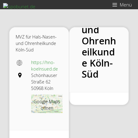
Zum
Hals-
Menü
Inhalt
Nasen-
springen
und
MVZ für Hals-Nasen-
Ohrenh
und Ohrenheilkunde
eilkund
Köln-Süd
e Köln-
https://hno-
koelnsued.de
Süd
Schönhauser
Straße 62
50968 Köln
Google Maps
öffnen