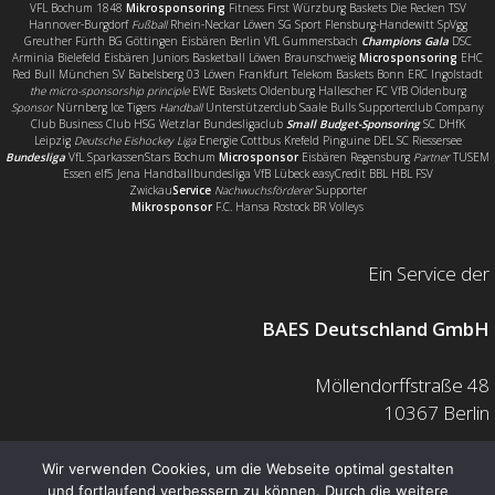
VFL Bochum 1848
Mikrosponsoring
Fitness First Würzburg Baskets Die Recken TSV
Hannover-Burgdorf
Fußball
Rhein-Neckar Löwen SG Sport Flensburg-Handewitt SpVgg
Greuther Fürth BG Göttingen Eisbären Berlin VfL Gummersbach
Champions Gala
DSC
Arminia Bielefeld Eisbären Juniors Basketball Löwen Braunschweig
Microsponsoring
EHC
Red Bull München SV Babelsberg 03 Löwen Frankfurt Telekom Baskets Bonn ERC Ingolstadt
the micro-sponsorship principle
EWE Baskets Oldenburg Hallescher FC VfB Oldenburg
Sponsor
Nürnberg Ice Tigers
Handball
Unterstützerclub Saale Bulls Supporterclub Company
Club Business Club HSG Wetzlar Bundesligaclub
Small Budget-Sponsoring
SC DHfK
Leipzig
Deutsche Eishockey Liga
Energie Cottbus Krefeld Pinguine DEL SC Riessersee
Bundesliga
VfL SparkassenStars Bochum
Microsponsor
Eisbären Regensburg
Partner
TUSEM
Essen elf5 Jena Handballbundesliga VfB Lübeck easyCredit BBL HBL FSV
Zwickau
Service
Nachwuchsförderer
Supporter
Mikrosponsor
F.C. Hansa Rostock BR Volleys
Ein Service der
BAES Deutschland GmbH
Möllendorffstraße 48
10367 Berlin
Mail: info@baes.de
Wir verwenden Cookies, um die Webseite optimal gestalten
und fortlaufend verbessern zu können. Durch die weitere