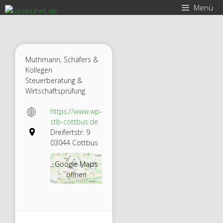
Zum
Menü
Inhalt
springen
Muthmann, Schäfers &
Kollegen
Steuerberatung &
Wirtschaftsprüfung
https://www.wp-
stb-cottbus.de
Dreifertstr. 9
03044 Cottbus
Muthm
Google Maps
öffnen
ann,
Schäfer
s &