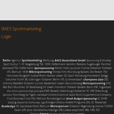
a
w
m
e
c
i
a
i
e
t
i
l
b
t
l
e
o
e
n
o
r
BAES Sportmarketing
k
Login
Berlin
Agentur
Sportmarketing
Werbung
BAES Deutschland GmbH
Sponsoring
Eishockey
Sport Kultur 1. FC Magdeburg TSG 1899 Hoffenheim Iserlohn Roosters Augsburger Panther
Basketball
TSG Hoffenheim
Sportsponsoring
Kölner Haie Lausitzer Füchse Dresdner Eislöwen
VFL Bochum 1848
Mikrosponsoring
Fitness First Würzburg Baskets Die Recken TSV
Hannover-Burgdorf
Fußball
Rhein-Neckar Löwen SG Sport Flensburg-Handewitt SpVgg
Greuther Fürth BG Göttingen Eisbären Berlin VfL Gummersbach
Champions Gala
DSC
Arminia Bielefeld Eisbären Juniors Basketball Löwen Braunschweig
Microsponsoring
EHC
Red Bull München SV Babelsberg 03 Löwen Frankfurt Telekom Baskets Bonn ERC Ingolstadt
the micro-sponsorship principle
EWE Baskets Oldenburg Hallescher FC VfB Oldenburg
Sponsor
Nürnberg Ice Tigers
Handball
Unterstützerclub Saale Bulls Supporterclub Company
Club Business Club HSG Wetzlar Bundesligaclub
Small Budget-Sponsoring
SC DHfK
Leipzig
Deutsche Eishockey Liga
Energie Cottbus Krefeld Pinguine DEL SC Riessersee
Bundesliga
VfL SparkassenStars Bochum
Microsponsor
Eisbären Regensburg
Partner
TUSEM
Essen elf5 Jena Handballbundesliga VfB Lübeck easyCredit BBL HBL FSV
Zwickau
Service
Nachwuchsförderer
Supporter