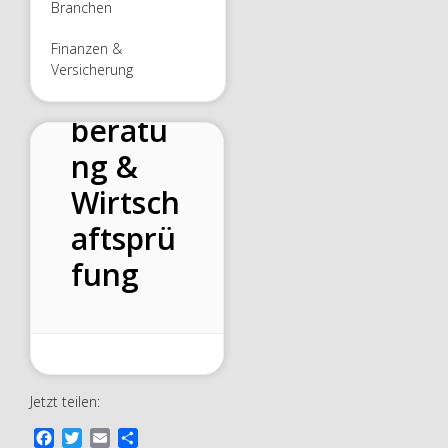
Branchen
Kollege
n
Finanzen &
Versicherung
Steuer
beratu
ng &
Wirtsch
aftsprü
fung
Jetzt teilen:
F
T
E
T